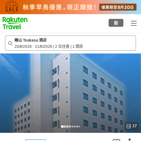
to
top
page
新
峰山 Tsukasa 酒店
20/8/2026
-
21/8/2026
|
2 位住客
|
1 間房
17