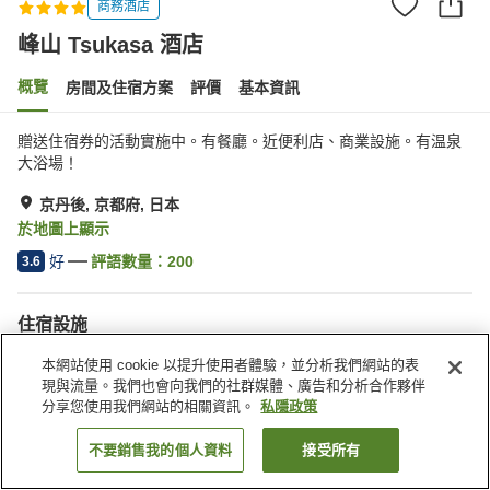
商務酒店
峰山 Tsukasa 酒店
概覽
房間及住宿方案
評價
基本資訊
贈送住宿券的活動實施中。有餐廳。近便利店、商業設施。有温泉
大浴場！
京丹後, 京都府, 日本
於地圖上顯示
好
評語數量：
200
3.6
住宿設施
停車場
水療/美容院
本網站使用 cookie 以提升使用者體驗，並分析我們網站的表
餐廳
自動販賣機
現與流量。我們也會向我們的社群媒體、廣告和分析合作夥伴
分享您使用我們網站的相關資訊。
私隱政策
主頁
日本
京都府
京丹後
峰山 Tsukasa 酒店
不要銷售我的個人資料
接受所有
找客房