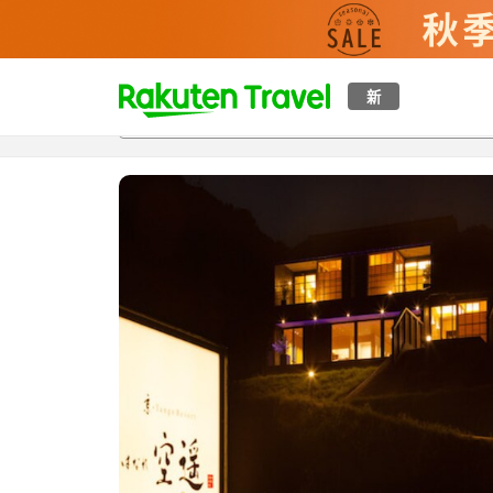
t
新
概覽
房間及住宿方案
評價
設施
o
p
P
a
g
e
_
s
e
a
r
c
h