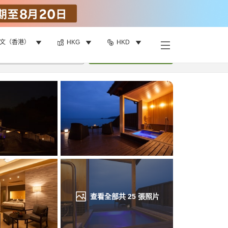
文（香港）
HKG
HKD
找客房
•
1
間房
重新搜尋
查看全部共
25
張照片