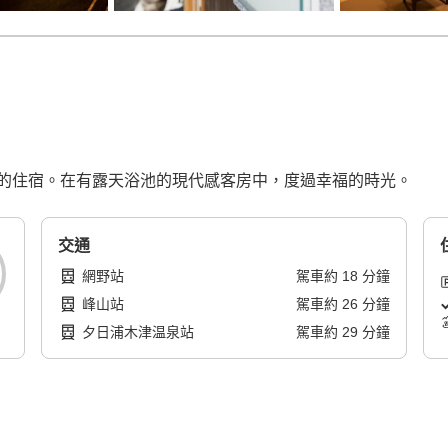
的住宿。在有露天浴池的現代感客房中，度過幸福的時光。
交通
網野站
駕車
約
18
分鐘
峰山站
駕車
約
26
分鐘
夕日浦木津温泉站
駕車
約
29
分鐘