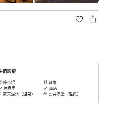
住宿設施
停車場
餐廳
休息室
商店
露天浴池（溫泉）
公共澡堂（溫泉）