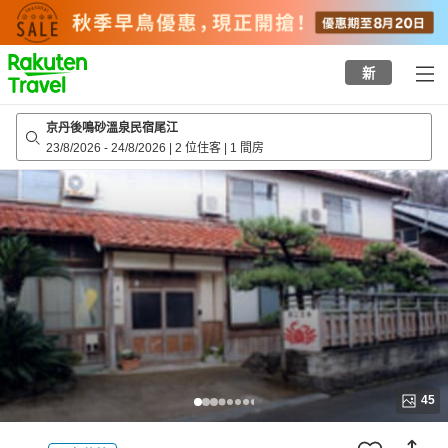
to
top
page
新
京丹後鳴砂溫泉民宿尾江
23/8/2026
-
24/8/2026
|
2 位住客
|
1 間房
45