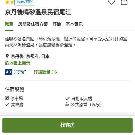
民宿/旅館
京丹後鳴砂溫泉民宿尾江
概覽
房間及住宿方案
評價
基本資訊
離鳴砂著名景點「琴引濱沙灘」很近的民宿。可享受大受好評的室
內天然鳴砂溫泉，讓皮膚變得滑溜溜。
京丹後, 京都府, 日本
於地圖上顯示
非常好
評語數量：
6
4.3
住宿設施
停車場
自動販賣機
宴會廳
公共澡堂（溫泉）
主頁
日本
京都府
京丹後
京丹後鳴砂溫泉民宿尾江
找客房