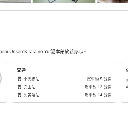
Onsen“Kirara no Yu”湯本館放鬆身心。
交通
小天橋站
駕車
約
5
分鐘
兜山站
駕車
約
12
分鐘
久美濱站
駕車
約
14
分鐘