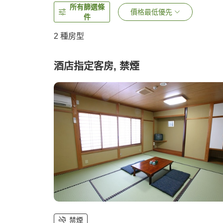
所有篩選條
價格最低優先
件
2
種房型
酒店指定客房, 禁煙
禁煙