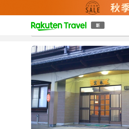
t
新
概覽
房間及住宿方案
評價
設施
o
p
P
a
g
e
_
s
e
a
r
c
h