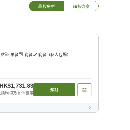
按房型
按方案
餐點
早餐
晚餐
晚餐（私人包場）
HK$1,731.83
預訂
包括稅項及其他費用