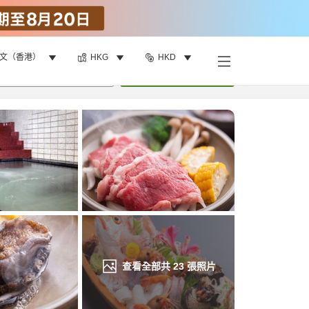
文（香港）
HKG
HKD
找客房
•
1
間房
重新搜尋
查看全部共
23
張照片