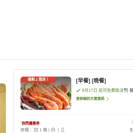
僅剩
2
間房！
[早餐] [晚餐]
8月17日
前可免費取消
更詳細的方案資訊
快閃優惠券
房價：
1
晚
|
|