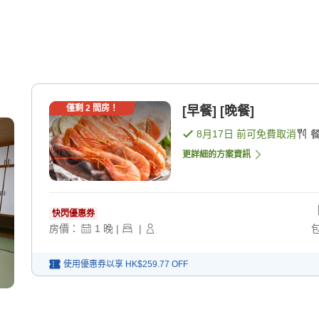
僅剩
2
間房！
[早餐] [晚餐]
8月17日
前可免費取消
更詳細的方案資訊
快閃優惠券
房價：
1
晚
|
|
使用優惠券以享
HK$259.77
OFF