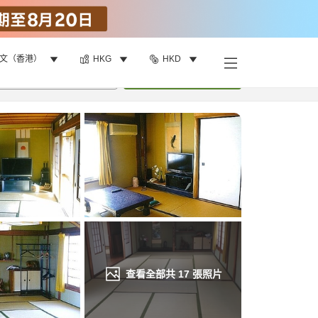
文（香港）
HKG
HKD
找客房
•
1
間房
重新搜尋
查看全部共
17
張照片