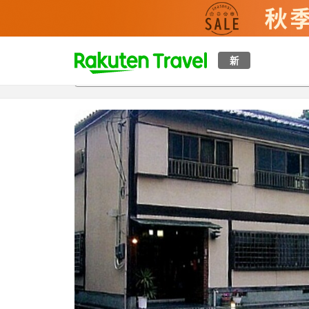
t
新
概覽
房間及住宿方案
評價
設施
o
p
P
a
g
e
_
s
e
a
r
c
h