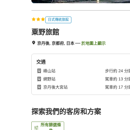
日式傳統旅館
粟野旅館
京丹後, 京都府, 日本
於地圖上顯示
交通
峰山站
步行
約
24
分
網野站
駕車
約
13
分
京丹後大宮站
駕車
約
17
分
探索我們的客房和方案
所有篩選條