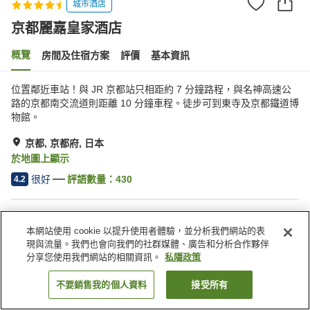
城市酒店
京都麗嘉皇家酒店
概覽
房間及住宿方案
評價
基本資訊
位置鄰近車站！與 JR 京都站只相距約 7 分鐘路程，與名神高速公
路的京都南交流道則距離 10 分鐘車程。徒步可到東寺及京都鐵道博
物館。
京都, 京都府, 日本
於地圖上顯示
很好
評語數量：
430
4.2
住宿設施
本網站使用 cookie 以提升使用者體驗，並分析我們網站的表
停車場
桑拿
現與流量。我們也會向我們的社群媒體、廣告和分析合作夥伴
水療/美容院
泳池
分享您使用我們網站的相關資訊。
私隱政策
不要銷售我的個人資料
接受所有
找客房
主頁
日本
京都府
京都
京都麗嘉皇家酒店