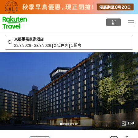
to
top
page
新
京都麗嘉皇家酒店
22/8/2026
-
23/8/2026
|
2 位住客
|
1 間房
168