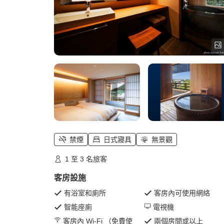
禁煙
日式寢具
無景觀
1 至 3 名旅客
客房設施
有浴室和廁所
客房內可使用網絡
智能座廁
電視機
客房內 Wi-Fi （免費使
兩個房間或以上