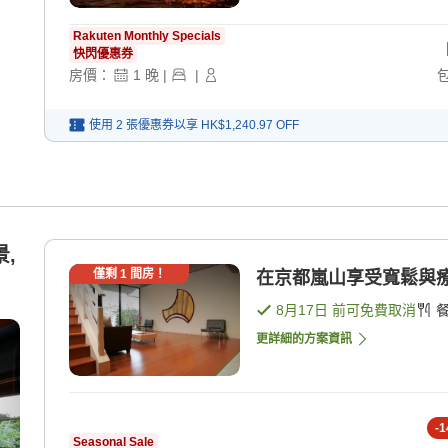
Rakuten Monthly Specials
快閃優惠券
房價：
1
晚
|
|
使用 2 張優惠券以享
HK$1,240.97
OFF
,
僅剩
1
間房！
在京都嵐山享受寬鬆與療癒
8月17日
前可免費取消
更詳細的方案資訊
-
1
Seasonal Sale