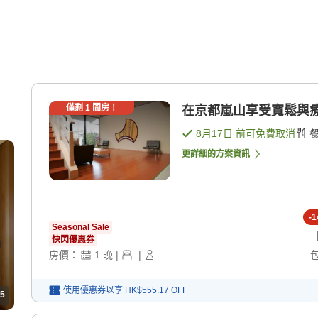
僅剩
1
間房！
在京都嵐山享受寬鬆與療癒
8月17日
前可免費取消
更詳細的方案資訊
-
1
Seasonal Sale
快閃優惠券
房價：
1
晚
|
|
使用優惠券以享
HK$555.17
OFF
5