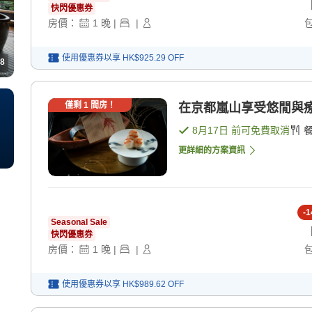
快閃優惠券
房價：
1
晚
|
|
使用優惠券以享
HK$925.29
OFF
8
僅剩
1
間房！
在京都嵐山享受悠閒與療癒的
8月17日
前可免費取消
更詳細的方案資訊
-
1
Seasonal Sale
快閃優惠券
房價：
1
晚
|
|
使用優惠券以享
HK$989.62
OFF