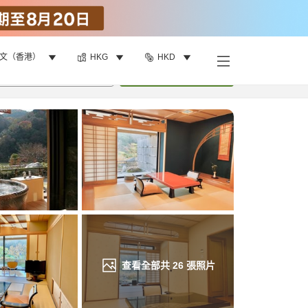
文（香港）
HKG
HKD
找客房
•
1
間房
重新搜尋
查看全部共
26
張照片