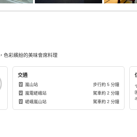
，色彩繽紛的美味會席料理
交通
嵐山站
步行
約
5
分鐘
嵐電嵯峨站
駕車
約
2
分鐘
嵯峨嵐山站
駕車
約
2
分鐘