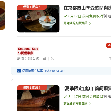
僅剩
1
間房！
在京都嵐山享受悠閒與療癒的
8月17日
前可免費取消
更詳細的方案資訊
-
1
Seasonal Sale
快閃優惠券
房價：
1
晚
|
|
使用優惠券以享
HK$740.23
OFF
僅剩
1
間房！
[夏季限定]嵐山 鵜飼觀賞
8月17日
前可免費取消
更詳細的方案資訊