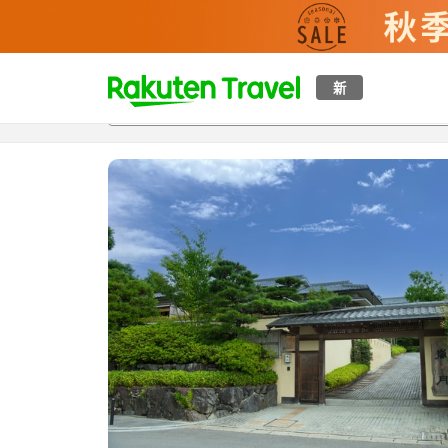
t
新
概覽
房間及住宿方案
評價
特色
設施
o
p
P
a
g
e
_
s
e
a
r
c
h