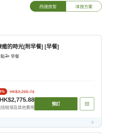
按房型
按方案
的時光[附早餐] [早餐]
餐點
早餐
HK$3,265.74
4
%
HK$2,775.88
預訂
包括稅項及其他費用