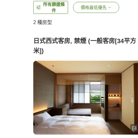
所有篩選條
價格最低優先
件
2
種房型
日式西式客房, 禁煙 (一般客房[34平方
米])