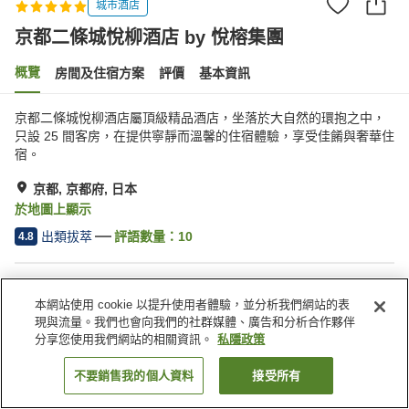
城市酒店
京都二條城悅柳酒店 by 悅榕集團
概覽
房間及住宿方案
評價
基本資訊
京都二條城悅柳酒店屬頂級精品酒店，坐落於大自然的環抱之中，
只設 25 間客房，在提供寧靜而溫馨的住宿體驗，享受佳餚與奢華住
宿。
京都, 京都府, 日本
於地圖上顯示
出類拔萃
評語數量：
10
4.8
住宿設施
本網站使用 cookie 以提升使用者體驗，並分析我們網站的表
Wi-Fi
餐廳
現與流量。我們也會向我們的社群媒體、廣告和分析合作夥伴
送遞服務
喚醒服務
分享您使用我們網站的相關資訊。
私隱政策
不要銷售我的個人資料
接受所有
找客房
主頁
日本
京都府
京都
京都二條城悅柳酒店 by 悅榕集團