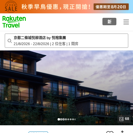
to
top
page
新
京都二條城悅柳酒店 by 悅榕集團
21/8/2026
-
22/8/2026
|
2 位住客
|
1 間房
68