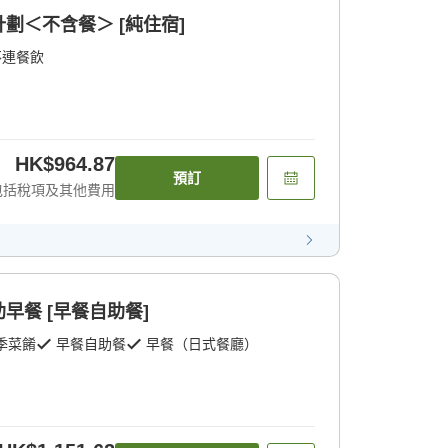
劃＜不含餐＞ [純住宿]
不連餐飲
HK$964.87
預訂
包括稅項及其他費用
早餐 [早餐自助餐]
季菜餚
早餐自助餐
早餐（日式餐廳）