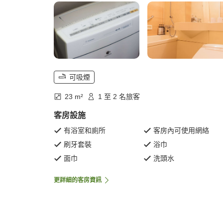
可吸煙
23 m²
1 至 2 名旅客
客房設施
有浴室和廁所
客房內可使用網絡
刷牙套裝
浴巾
面巾
洗頭水
更詳細的客房資訊