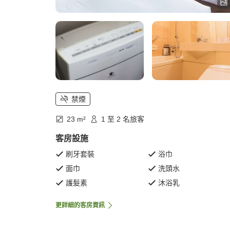
禁煙
23 m²
1 至 2 名旅客
客房設施
刷牙套裝
浴巾
面巾
洗頭水
護髮素
沐浴乳
更詳細的客房資訊