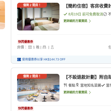
僅剩
2
間房！
【簡約住宿】客房收費計
8月19日
前可免費取消
更詳細的方案資訊
快閃優惠券
房價：
1
晚
|
|
使用優惠券以享
HK$144.73
OFF
僅剩
2
間房！
【不設退款計劃】附自助
餐點
當地知名菜餚
當
更詳細的方案資訊
快閃優惠券