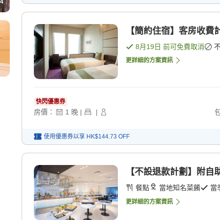
4
【簡約住宿】客房收費計
8月19日
前可免費取消
更詳細的方案資訊
快閃優惠券
房價：
1
晚
|
|
使用優惠券以享
HK$144.73
OFF
【不設退款計劃】附自助
餐點
當地知名菜餚
當
更詳細的方案資訊