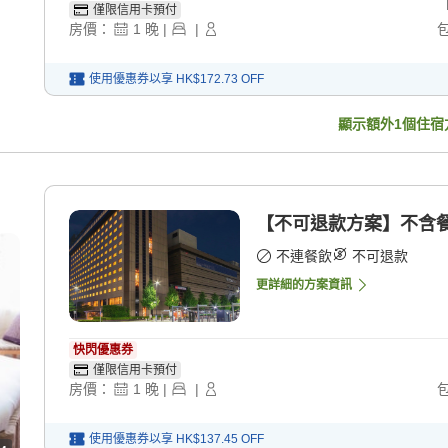
僅限信用卡預付
房價：
1
晚
|
|
使用優惠券以享
HK$172.73
OFF
顯示額外
1
個住宿
【不可退款方案】不含餐 
不連餐飲
不可退款
更詳細的方案資訊
快閃優惠券
僅限信用卡預付
房價：
1
晚
|
|
使用優惠券以享
HK$137.45
OFF