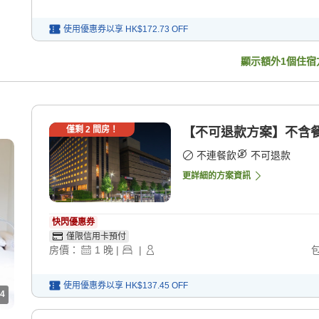
使用優惠券以享
HK$172.73
OFF
顯示額外
1
個住宿
僅剩
2
間房！
【不可退款方案】不含餐 
不連餐飲
不可退款
更詳細的方案資訊
快閃優惠券
僅限信用卡預付
房價：
1
晚
|
|
使用優惠券以享
HK$137.45
OFF
4