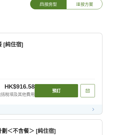
按房型
按方案
[純住宿]
HK$916.58
預訂
包括稅項及其他費用
劃＜不含餐＞ [純住宿]