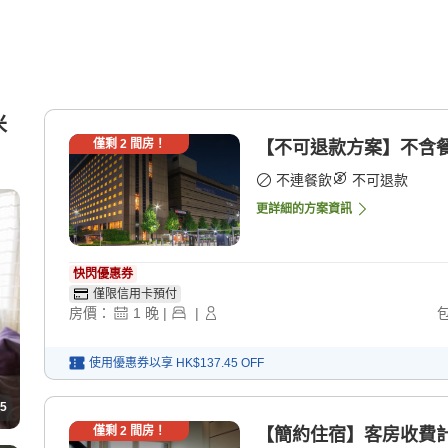
米
僅剩
2
間房！
【不可退款方案】不含餐 
不連餐飲
不可退款
更詳細的方案資訊
快閃優惠券
僅限信用卡預付
房價：
1
晚
|
|
使用優惠券以享
HK$137.45
OFF
5
僅剩
2
間房！
【簡約住宿】客房收費計