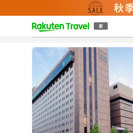
t
新
概覽
房間及住宿方案
評價
特色
設施
o
p
P
a
g
e
_
s
e
a
r
c
h