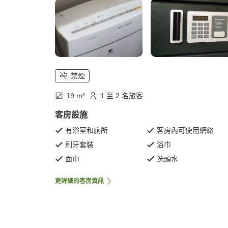
禁煙
19 m²
1 至 2 名旅客
客房設施
有浴室和廁所
客房內可使用網絡
刷牙套裝
浴巾
面巾
洗頭水
更詳細的客房資訊