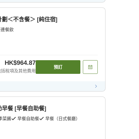
劃＜不含餐＞ [純住宿]
不連餐飲
HK$964.87
預訂
包括稅項及其他費用
早餐 [早餐自助餐]
季菜餚
早餐自助餐
早餐（日式餐廳）