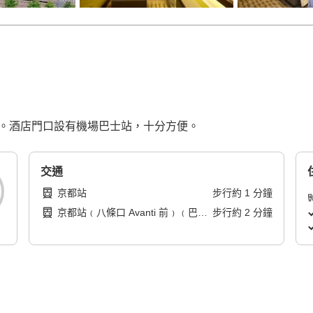
鐘。酒店門口設有機場巴士站，十分方便。
交通
京都站
步行
約
1
分鐘
京都站﹙八條口 Avanti 前﹚﹙巴士
步行
約
2
分鐘
站﹚