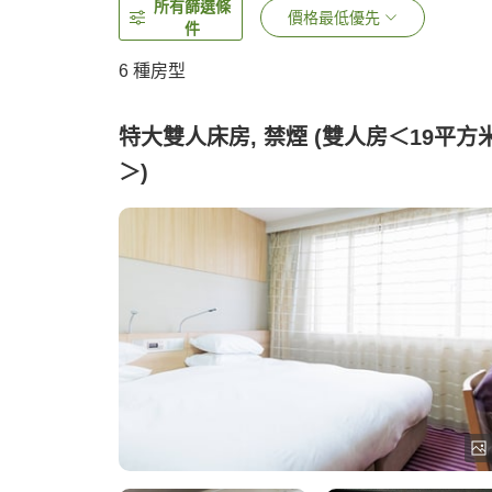
所有篩選條
價格最低優先
件
6
種房型
特大雙人床房, 禁煙 (雙人房＜19平方
＞)