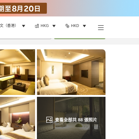
文（香港）
HKG
HKD
找客房
•
1
間房
重新搜尋
查看全部共
88
張照片