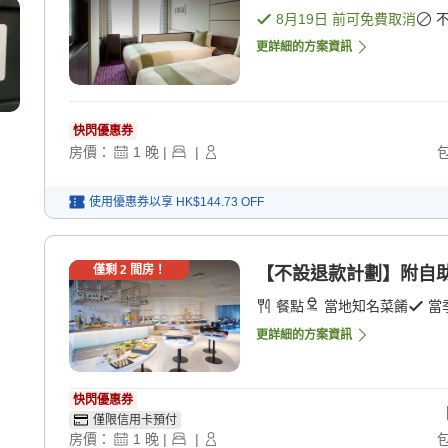
8月19日
前可免費取消
更詳細的方案資訊
快閃優惠券
房價：
1
晚
|
|
使用優惠券以享
HK$144.73
OFF
僅剩
2
間房！
【不設退款計劃】附自助
餐點
當地知名菜餚
當
更詳細的方案資訊
快閃優惠券
僅限信用卡預付
房價：
1
晚
|
|