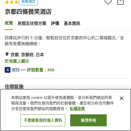
商務酒店
京都四條微笑酒店
概覽
房間及住宿方案
評價
基本資訊
四條站步行約 5 分鐘／輕鬆前往位於京都府中心的二條城觀光／全
館有免費無線網絡。
京都, 京都府, 日本
於地圖上顯示
很好
評語數量：
408
4
住宿設施
送遞服務
乾洗服務
本網站使用 cookie 以提升使用者體驗，並分析我們網站的表
喚醒服務
自動販賣機
現與流量。我們也會向我們的社群媒體、廣告和分析合作夥伴
分享您使用我們網站的相關資訊。
私隱政策
主頁
日本
京都府
京都
京都四條微笑酒店
不要銷售我的個人資料
接受所有
找客房