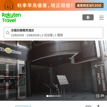
to
top
page
新
京都四條微笑酒店
22/8/2026
-
23/8/2026
|
2 位住客
|
1 間房
20