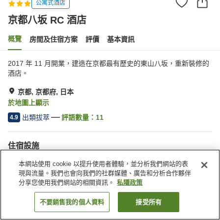
公寓式酒店
京都八坂 RC 酒店
概覽
房間及住宿方案
評價
基本資訊
2017 年 11 月開業，建造在京都最有歷史的東山八坂，重新裝修的
酒店。
京都, 京都府, 日本
於地圖上顯示
出類拔萃
評語數量：
11
4.9
住宿設施
Wi-Fi
休息室
本網站使用 cookie 以提升使用者體驗，並分析我們網站的表
全幢禁煙
指定吸煙區
現與流量。我們也會向我們的社群媒體、廣告和分析合作夥伴
分享您使用我們網站的相關資訊。
私隱政策
主頁
日本
京都府
京都
京都八坂 RC 酒店
不要銷售我的個人資料
接受所有
找客房