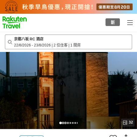
to
top
page
新
京都八坂 RC 酒店
22/8/2026
-
23/8/2026
|
2 位住客
|
1 間房
32