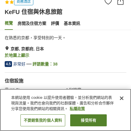
商務酒店
KeFU 住宿與休息旅館
概覽
房間及住宿方案
評價
基本資訊
在熟悉的京都，享受特別的一天。
京都, 京都府, 日本
於地圖上顯示
非常好
評語數量：
38
4.5
住宿設施
Wi-Fi
咖啡廳
全幢禁煙
指定吸煙區
本網站使用 cookie 以提升使用者體驗，並分析我們網站的表
現與流量。我們也會向我們的社群媒體、廣告和分析合作夥伴
分享您使用我們網站的相關資訊。
私隱政策
主頁
日本
京都府
京都
KeFU 住宿與休息旅館
不要銷售我的個人資料
接受所有
找客房