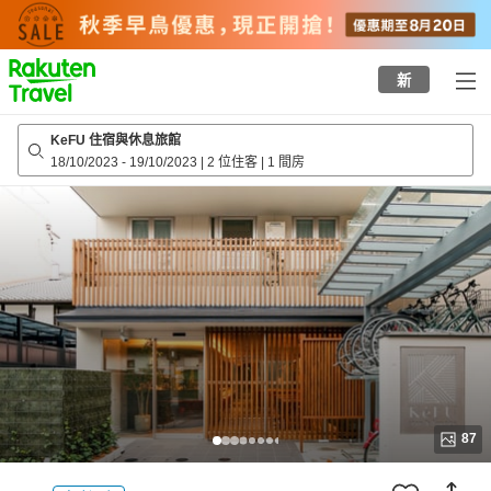
to
top
page
新
KeFU 住宿與休息旅館
18/10/2023
-
19/10/2023
|
2 位住客
|
1 間房
87