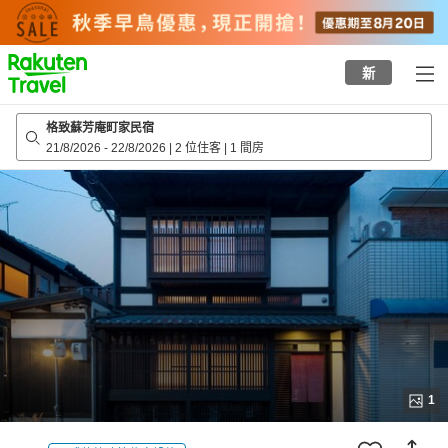
to
top
page
新
格致蘇芳庵町家民宿
21/8/2026
-
22/8/2026
|
2 位住客
|
1 間房
1