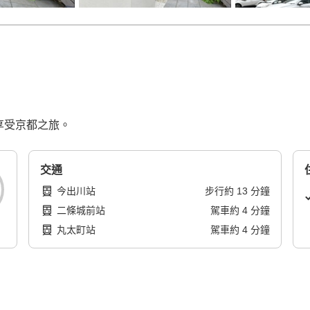
享受京都之旅。
交通
今出川站
步行
約
13
分鐘
二條城前站
駕車
約
4
分鐘
丸太町站
駕車
約
4
分鐘