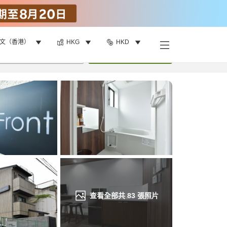
文（香港）
HKG
HKD
找客房
•
1
間房
重新搜尋
查看全部共
83
張照片