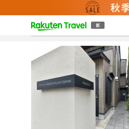
t
新
概覽
房間及住宿方案
評價
設施
o
p
P
a
g
e
_
s
e
a
r
c
h