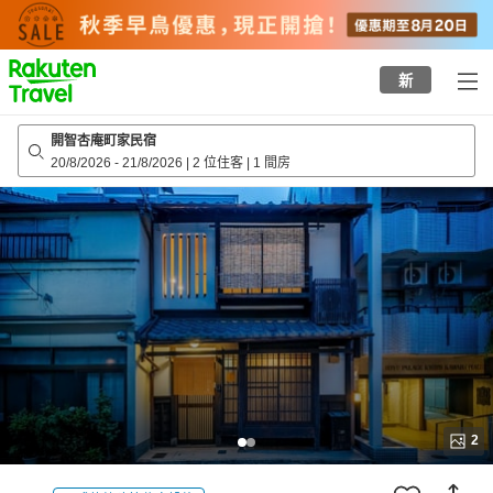
to
top
page
新
開智杏庵町家民宿
20/8/2026
-
21/8/2026
|
2 位住客
|
1 間房
2