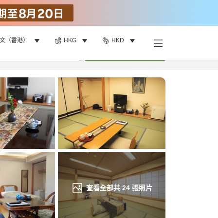
文（香港）
HKG
HKD
找客房
•
1
間房
重新搜尋
查看全部共
24
張照片