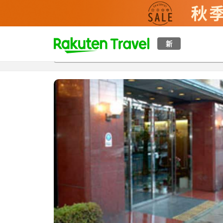
t
新
概覽
房間及住宿方案
評價
設施
o
p
P
a
g
e
_
s
e
a
r
c
h