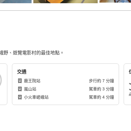
峨野、遊覽電影村的最佳地點。
交通
鹿王院站
步行
約
7
分鐘
嵐山站
駕車
約
3
分鐘
小火車嵯峨站
駕車
約
4
分鐘