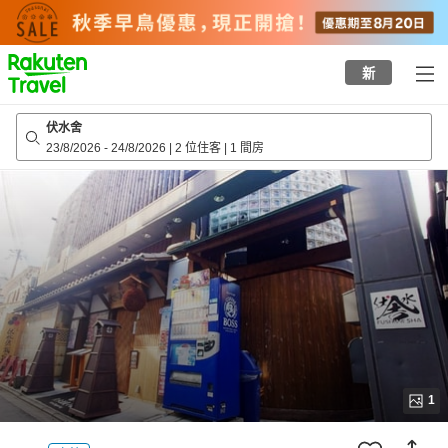
to
top
page
新
伏水舍
23/8/2026
-
24/8/2026
|
2 位住客
|
1 間房
1