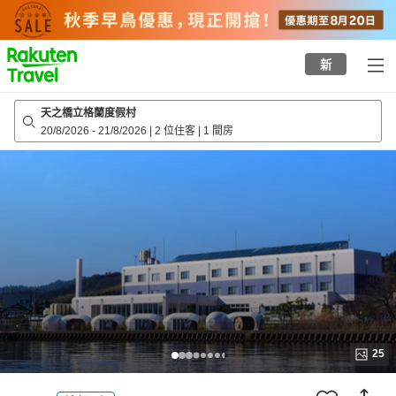
to
top
page
新
天之橋立格蘭度假村
20/8/2026
-
21/8/2026
|
2 位住客
|
1 間房
25