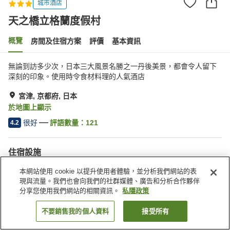
城市酒店
天之橋立格蘭度假村
概覽
房間及住宿方案
評價
基本資訊
無論到訪多少次，日本三大風景名勝之一丹後美景，都會令人留下
深刻的印象。使用時令食材料理的人氣酒店
宮津, 京都府, 日本
於地圖上顯示
很好
評語數量：
121
4.2
住宿設施
停車場
公共澡堂（溫泉）
本網站使用 cookie 以提升使用者體驗，並分析我們網站的表
現與流量。我們也會向我們的社群媒體、廣告和分析合作夥伴
分享您使用我們網站的相關資訊。
私隱政策
主頁
日本
京都府
宮津
天之橋立格蘭度假村
不要銷售我的個人資料
接受所有
找客房