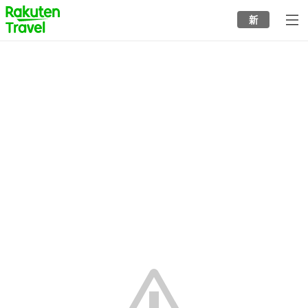
to
新
top
page