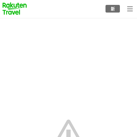
to
新
top
page