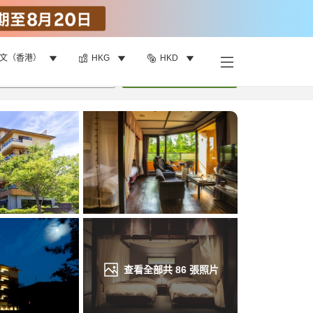
文（香港）
HKG
HKD
找客房
•
1
間房
重新搜尋
查看全部共
86
張照片