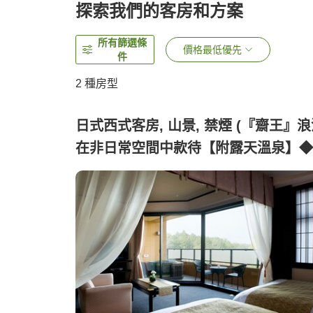
探索我們的客房和方案
所有篩選條
價格最低優先
件
2
種房型
日式西式客房, 山景, 禁煙 (『齋王』
在非日常空間中款待【附露天溫泉】◆
煙)