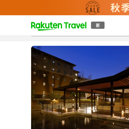
t
新
概覽
房間及住宿方案
評價
特色
設施
o
p
P
a
g
e
_
s
e
a
r
c
h