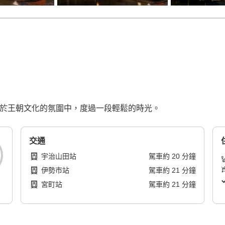
界。置身於王朝文化的氛圍中，度過一段輕鬆的時光。
交通
宇治山田站
駕車
約
20
分鐘
伊勢市站
駕車
約
21
分鐘
宮町站
駕車
約
21
分鐘