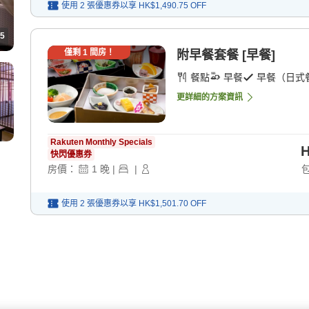
使用 2 張優惠券以享
HK$1,490.75
OFF
5
僅剩
1
間房！
附早餐套餐 [早餐]
餐點
早餐
早餐（日式
更詳細的方案資訊
Rakuten Monthly Specials
H
快閃優惠券
房價：
1
晚
|
|
使用 2 張優惠券以享
HK$1,501.70
OFF