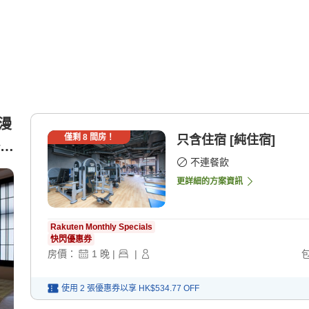
浪漫
僅剩
8
間房！
只含住宿 [純住宿]
禁
不連餐飲
更詳細的方案資訊
Rakuten Monthly Specials
快閃優惠券
房價：
1
晚
|
|
使用 2 張優惠券以享
HK$534.77
OFF