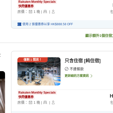
Rakuten Monthly Specials
快閃優惠券
房價：
1
晚
|
|
使用 2 張優惠券以享
HK$888.58
OFF
顯示額外
1
個住宿
2
僅剩
1
間房！
只含住宿 [純住宿]
不連餐飲
更詳細的方案資訊
Rakuten Monthly Specials
H
快閃優惠券
房價：
1
晚
|
|