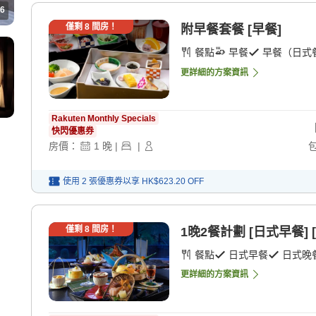
6
僅剩
8
間房！
附早餐套餐 [早餐]
餐點
早餐
早餐（日式
更詳細的方案資訊
Rakuten Monthly Specials
快閃優惠券
房價：
1
晚
|
|
使用 2 張優惠券以享
HK$623.20
OFF
僅剩
8
間房！
1晚2餐計劃 [日式早餐] 
餐點
日式早餐
日式晚
更詳細的方案資訊