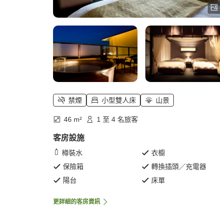
禁煙
小型雙人床
山景
46 m²
1 至 4 名旅客
客房設施
樽裝水
衣櫥
保險箱
轉換插頭／充電器
陽台
床單
更詳細的客房資訊