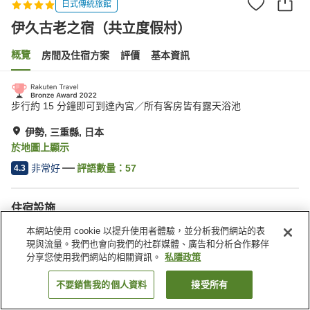
日式傳統旅館
伊久古老之宿（共立度假村）
概覽
房間及住宿方案
評價
基本資訊
步行約 15 分鐘即可到達內宮／所有客房皆有露天浴池
伊勢, 三重縣, 日本
於地圖上顯示
非常好
評語數量：
57
4.3
住宿設施
接送服務
送遞服務
本網站使用 cookie 以提升使用者體驗，並分析我們網站的表
喚醒服務
桑拿
現與流量。我們也會向我們的社群媒體、廣告和分析合作夥伴
分享您使用我們網站的相關資訊。
私隱政策
主頁
日本
三重縣
伊勢
伊久古老之宿（共立度假村）
不要銷售我的個人資料
接受所有
找客房