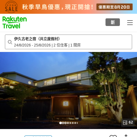
to
top
page
新
伊久古老之宿（共立度假村）
24/8/2026
-
25/8/2026
|
2 位住客
|
1 間房
62