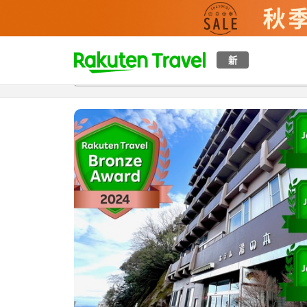
t
新
概覽
房間及住宿方案
評價
特色
設施
o
p
P
a
g
e
_
s
e
a
r
c
h