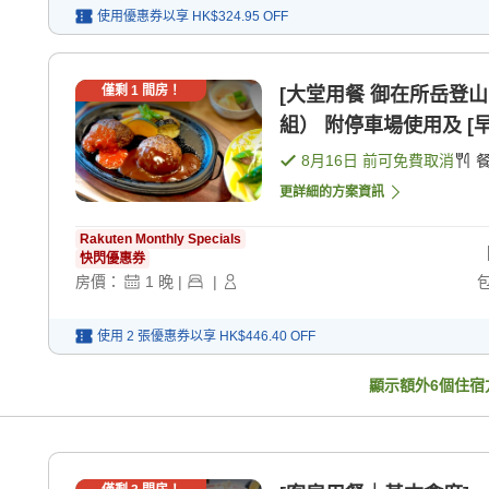
使用優惠券以享
HK$324.95
OFF
僅剩
1
間房！
[大堂用餐 御在所岳登
組） 附停車場使用及 [早餐
8月16日
前可免費取消
更詳細的方案資訊
Rakuten Monthly Specials
快閃優惠券
房價：
1
晚
|
|
使用 2 張優惠券以享
HK$446.40
OFF
顯示額外
6
個住宿