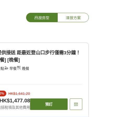
按房型
按方案
不提供接送 距最近登山口步行僅需3分鐘！
] [晚餐]
餐點
早餐
晚餐
HK$1,641.20
0
%
HK$1,477.08
預訂
包括稅項及其他費用