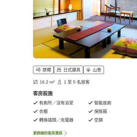
禁煙
日式寢具
山景
16.2 m²
1 至 5 名旅客
客房設施
有廁所／沒有浴室
智能座廁
衣櫥
保險箱
轉換插頭／充電器
空調
更詳細的客房資訊