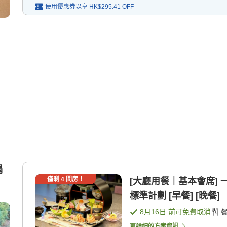
使用優惠券以享
HK$295.41
OFF
榻
僅剩
4
間房！
[大廳用餐｜基本會席]
標準計劃 [早餐] [晚餐]
8月16日
前可免費取消
更詳細的方案資訊