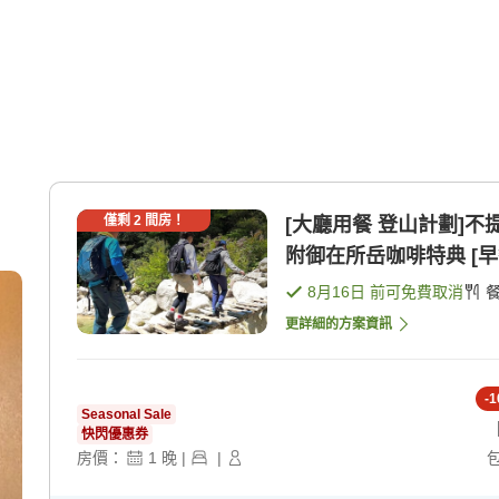
僅剩
2
間房！
[大廳用餐 登山計劃]
附御在所岳咖啡特典 [早餐
8月16日
前可免費取消
更詳細的方案資訊
-
1
Seasonal Sale
快閃優惠券
房價：
1
晚
|
|