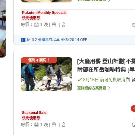
Rakuten Monthly Specials
快閃優惠券
房價：
1
晚
|
|
使用 2 張優惠券以享
HK$420.14
OFF
僅剩
4
間房！
[大廳用餐 登山計劃]
附御在所岳咖啡特典 [早餐
8月16日
前可免費取消
更詳細的方案資訊
-
Seasonal Sale
快閃優惠券
房價：
1
晚
|
|