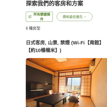
探索我們的客房和方案
所有篩選條
價格最低優先
件
6
種房型
日式客房, 山景, 禁煙 (Wi-Fi【南館】
【約10榻榻米】)