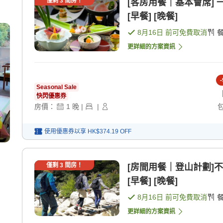
僅剩
3
間房！
[客房用餐｜基本會席]
[早餐] [晚餐]
8月16日
前可免費取消
更詳細的方案資訊
-
Seasonal Sale
快閃優惠券
房價：
1
晚
|
|
使用優惠券以享
HK$374.19
OFF
僅剩
3
間房！
[房間用餐｜登山計劃]
[早餐] [晚餐]
8月16日
前可免費取消
更詳細的方案資訊