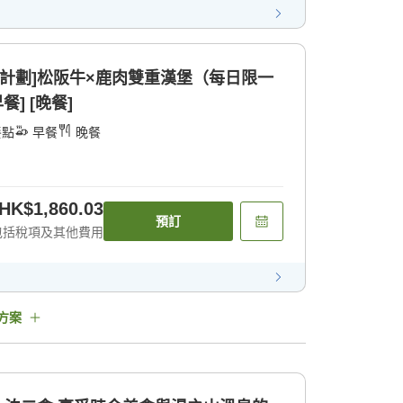
山計劃]松阪牛×鹿肉雙重漢堡（每日限一
] [晚餐]
餐點
早餐
晚餐
HK$1,860.03
預訂
包括稅項及其他費用
方案