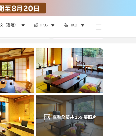
文（香港）
HKG
HKD
找客房
•
1
間房
重新搜尋
查看全部共
155
張照片