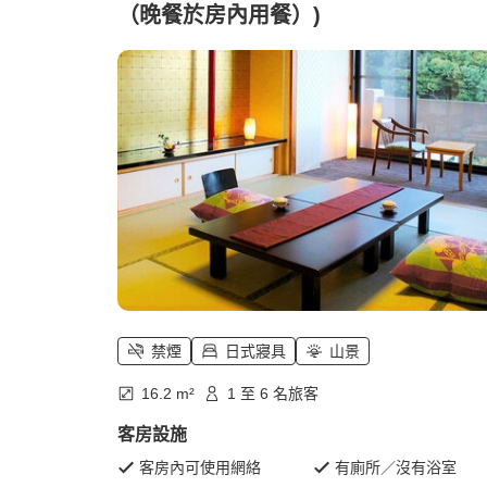
（晚餐於房內用餐）)
禁煙
日式寢具
山景
16.2 m²
1 至 6 名旅客
客房設施
客房內可使用網絡
有廁所／沒有浴室