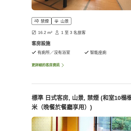
禁煙
山景
16.2 m²
1 至 3 名旅客
客房設施
有廁所／沒有浴室
智能座廁
更詳細的客房資訊
標準 日式客房, 山景, 禁煙 (和室10榻
米（晚餐於餐廳享用）)