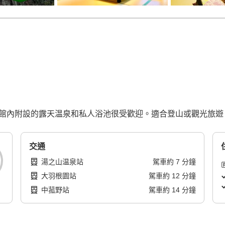
近／館內附設的露天温泉和私人浴池很受歡迎。適合登山或觀光旅遊
交通
湯之山温泉站
駕車
約
7
分鐘
大羽根園站
駕車
約
12
分鐘
中菰野站
駕車
約
14
分鐘