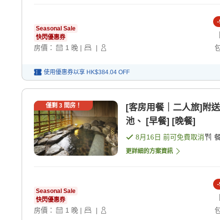
-
Seasonal Sale
快閃優惠券
房價：
1
晚
|
|
使用優惠券以享
HK$384.04
OFF
僅剩
3
間房！
[客房用餐｜二人旅]附
池、 [早餐] [晚餐]
8月16日
前可免費取消
更詳細的方案資訊
-
Seasonal Sale
快閃優惠券
房價：
1
晚
|
|