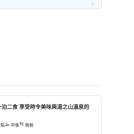
 一泊二食 享受時令美味與湯之山溫泉的
餐點
早餐
晚餐