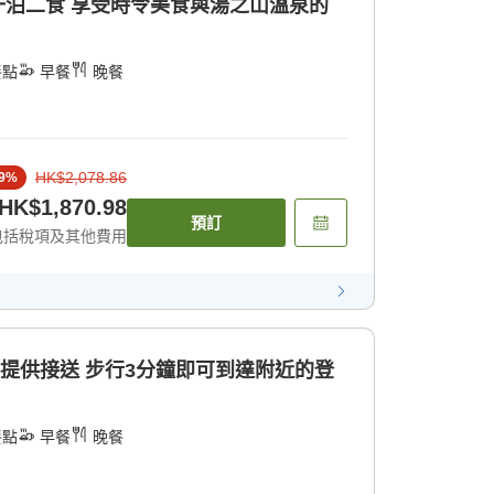
 一泊二食 享受時令美食與湯之山溫泉的
餐點
早餐
晚餐
HK$2,078.86
9
%
HK$1,870.98
預訂
包括稅項及其他費用
不提供接送 步行3分鐘即可到達附近的登
餐點
早餐
晚餐