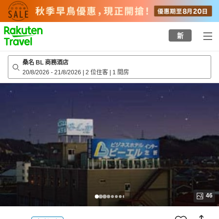
to
top
page
新
桑名 BL 商務酒店
20/8/2026
-
21/8/2026
|
2 位住客
|
1 間房
46