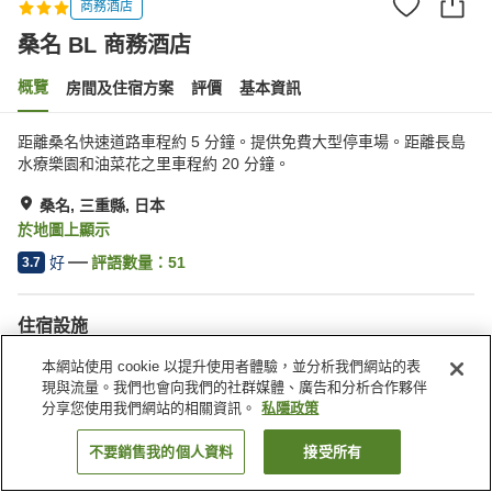
商務酒店
桑名 BL 商務酒店
概覽
房間及住宿方案
評價
基本資訊
距離桑名快速道路車程約 5 分鐘。提供免費大型停車場。距離長島
水療樂園和油菜花之里車程約 20 分鐘。
桑名, 三重縣, 日本
於地圖上顯示
好
評語數量：
51
3.7
住宿設施
停車場
桑拿
本網站使用 cookie 以提升使用者體驗，並分析我們網站的表
水療/美容院
餐廳
現與流量。我們也會向我們的社群媒體、廣告和分析合作夥伴
分享您使用我們網站的相關資訊。
私隱政策
主頁
日本
三重縣
桑名
桑名 BL 商務酒店
不要銷售我的個人資料
接受所有
找客房