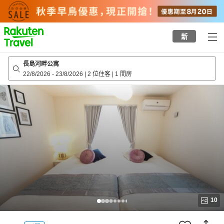
to
top
page
新
長島河畔公寓
22/8/2026
-
23/8/2026
|
2 位住客
|
1 間房
10