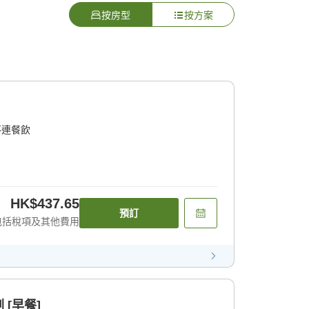
按房型
按方案
不連餐飲
HK$437.65
預訂
包括稅項及其他費用
[早餐]