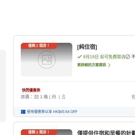
僅剩
2
間房！
[純住宿]
8月19日
前可免費取消
更詳細的方案資訊
快閃優惠券
房價：
1
晚
|
|
使用優惠券以享
HK$65.64
OFF
僅剩
2
間房！
僅提供住宿和早餐的計劃 