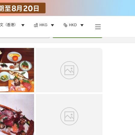
文（香港）
HKG
HKD
找客房
•
1
間房
重新搜尋