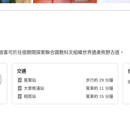
旅客可於住宿期間探索聯合國教科文組織世界遺產熊野古道。
交通
尾鷲站
步行
約
29
分鐘
大曾根浦站
駕車
約
11
分鐘
相賀站
駕車
約
15
分鐘