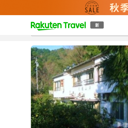
t
新
概覽
房間及住宿方案
評價
設施
o
p
P
a
g
e
_
s
e
a
r
c
h