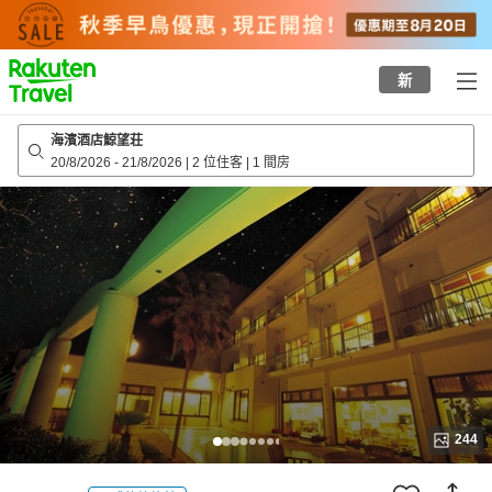
to
top
page
新
海濱酒店鯨望荘
20/8/2026
-
21/8/2026
|
2 位住客
|
1 間房
244