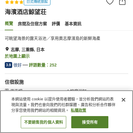
日式傳統旅館
海濱酒店鯨望荘
概覽
房間及住宿方案
評價
基本資訊
可眺望海景的露天浴池／享用奧志摩濱島的新鮮海產
志摩, 三重縣, 日本
於地圖上顯示
很好
評語數量：
252
3.9
住宿設施
停車場
按摩浴缸
岩盤浴
水療/美容院
本網站使用 cookie 以提升使用者體驗，並分析我們網站的表
現與流量。我們也會向我們的社群媒體、廣告和分析合作夥伴
分享您使用我們網站的相關資訊。
私隱政策
主頁
日本
三重縣
志摩
海濱酒店鯨望荘
不要銷售我的個人資料
接受所有
找客房