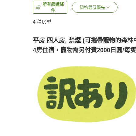
所有篩選條
價格最低優先
件
4
種房型
平房 四人房, 禁煙 (可攜帶寵物的森林
4房住宿，寵物需另付費2000日圓/每隻