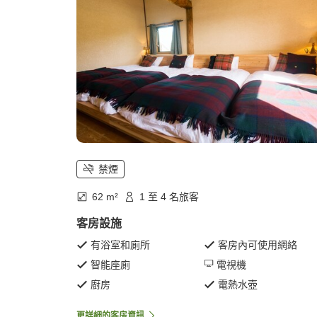
禁煙
62 m²
1 至 4 名旅客
客房設施
有浴室和廁所
客房內可使用網絡
智能座廁
電視機
廚房
電熱水壺
更詳細的客房資訊