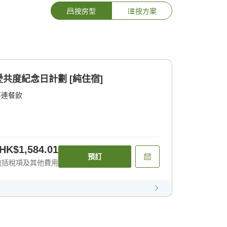
按房型
按方案
共度紀念日計劃 [純住宿]
不連餐飲
HK$1,584.01
預訂
包括稅項及其他費用