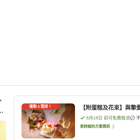
、
僅剩
4
間房！
【附蛋糕及花束】與摯愛
適
8月18日
前可免費取消
更詳細的方案資訊