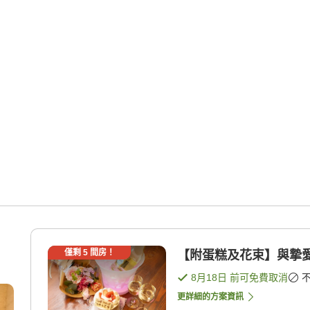
】
僅剩
5
間房！
【附蛋糕及花束】與摯愛
8月18日
前可免費取消
更詳細的方案資訊