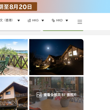
文（香港）
HKG
HKD
找客房
•
1
間房
重新搜尋
查看全部共
57
張照片