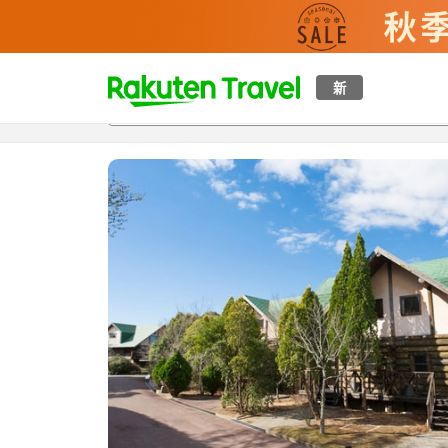
t
新
概覽
房間及住宿方案
評價
設施
o
p
P
a
g
e
_
s
e
a
r
c
h