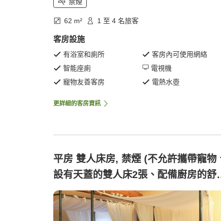
禁煙
62 m²
1 至 4 名旅客
客房設施
有浴室和廁所
客房內可使用網絡
智能座廁
電視機
寵物友善客房
電熱水壺
更詳細的客房資訊
平房 雙人床房, 禁煙 (不允許攜帶寵物
設有天蓋的雙人床2張、配備廚房的舒
小屋)