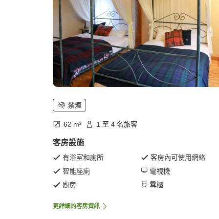
禁煙
62 m²
1 至 4 名旅客
客房設施
有浴室和廁所
客房內可使用網絡
智能座廁
電視機
廚房
雪櫃
更詳細的客房資訊