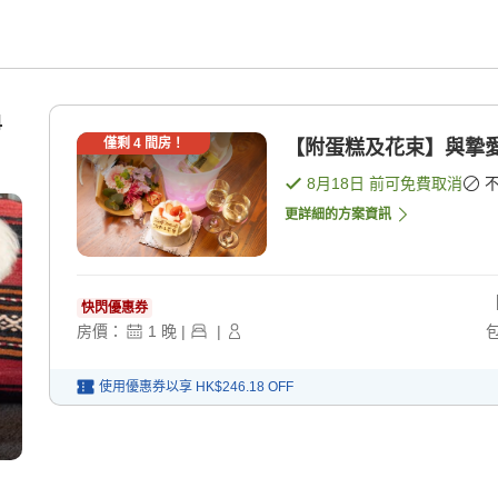
4
僅剩
4
間房！
【附蛋糕及花束】與摯愛
8月18日
前可免費取消
更詳細的方案資訊
快閃優惠券
房價：
1
晚
|
|
使用優惠券以享
HK$246.18
OFF