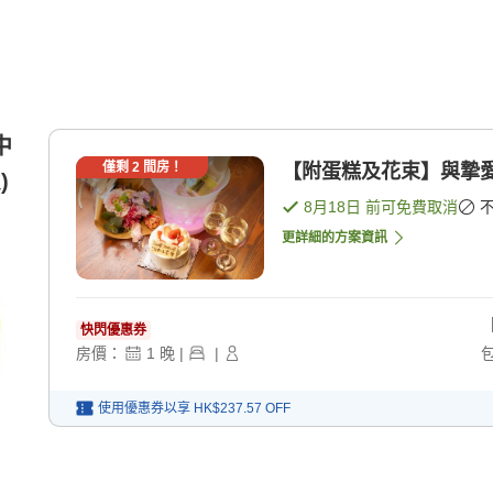
中
僅剩
2
間房！
【附蛋糕及花束】與摯愛
)
8月18日
前可免費取消
更詳細的方案資訊
快閃優惠券
房價：
1
晚
|
|
使用優惠券以享
HK$237.57
OFF