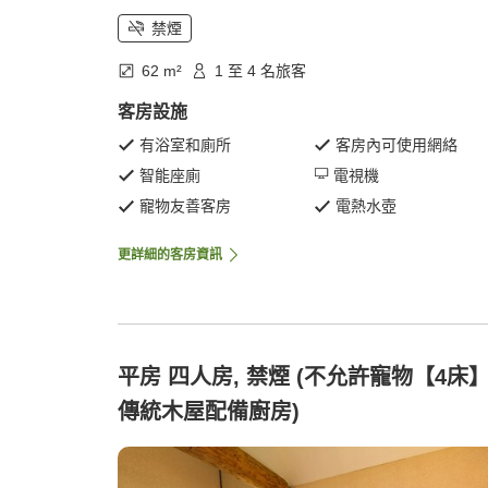
禁煙
62 m²
1 至 4 名旅客
客房設施
有浴室和廁所
客房內可使用網絡
智能座廁
電視機
寵物友善客房
電熱水壺
更詳細的客房資訊
平房 四人房, 禁煙 (不允許寵物【4床
傳統木屋配備廚房)