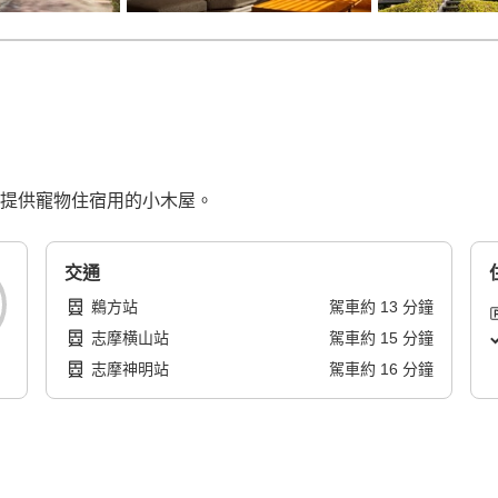
也提供寵物住宿用的小木屋。
交通
鵜方站
駕車
約
13
分鐘
志摩横山站
駕車
約
15
分鐘
志摩神明站
駕車
約
16
分鐘