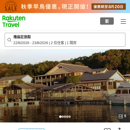
to
top
page
新
檜扇莊旅館
22/8/2026
-
23/8/2026
|
2 位住客
|
1 間房
5