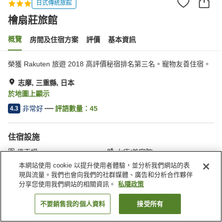
日式傳統旅館
檜扇莊旅館
概覽
房間及住宿方案
評價
基本資訊
榮獲 Rakuten 旅遊 2018 高評價秘宿排名第三名。寵物友善住宿。
志摩, 三重縣, 日本
於地圖上顯示
非常好
評語數量：
45
4.3
住宿設施
停車場
水療/美容院
咖啡廳
寵物友善
本網站使用 cookie 以提升使用者體驗，並分析我們網站的表
現與流量。我們也會向我們的社群媒體、廣告和分析合作夥伴
分享您使用我們網站的相關資訊。
私隱政策
主頁
日本
三重縣
志摩
檜扇莊旅館
不要銷售我的個人資料
接受所有
找客房