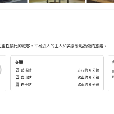
合注重性價比的旅客。平易近人的主人和美食餐點為傲的旅舘。
交通
鼓浦站
步行
約
6
分鐘
磯山站
駕車
約
6
分鐘
白子站
駕車
約
6
分鐘