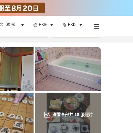
文（香港）
HKG
HKD
找客房
•
1
間房
重新搜尋
查看全部共
18
張照片