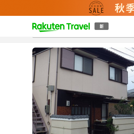
t
新
概覽
房間及住宿方案
評價
設施
o
p
P
a
g
e
_
s
e
a
r
c
h