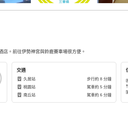
酒店。前往伊勢神宮與鈴鹿賽車場很方便。
交通
久居站
步行
約
8
分鐘
桃園站
駕車
約
5
分鐘
南丘站
駕車
約
6
分鐘