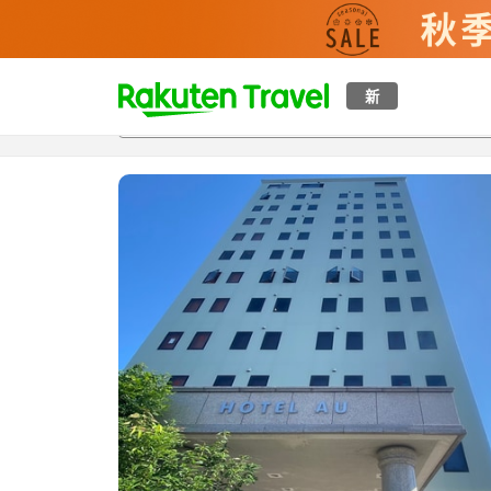
t
新
概覽
房間及住宿方案
評價
特色
設施
o
p
P
a
g
e
_
s
e
a
r
c
h