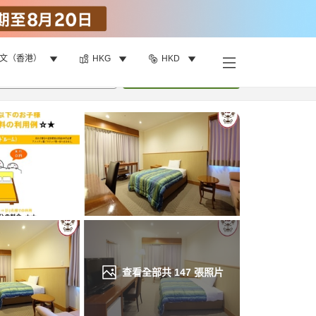
文（香港）
HKG
HKD
找客房
•
1
間房
重新搜尋
查看全部共
147
張照片