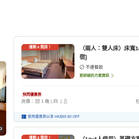
】
僅剩
4
間房！
（兩人：雙人床）床寬140
宿]
不連餐飲
更詳細的方案資訊
快閃優惠券
房價：
1
晚
|
|
使用優惠券以享
HK$89.80
OFF
3
僅剩
4
間房！