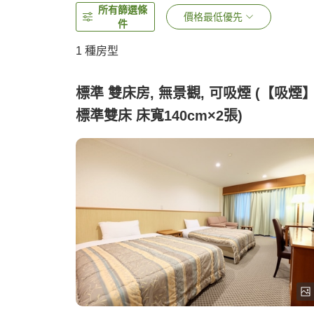
所有篩選條
價格最低優先
件
1 種房型
標準 雙床房, 無景觀, 可吸煙 (【吸煙
標準雙床 床寬140cm×2張)