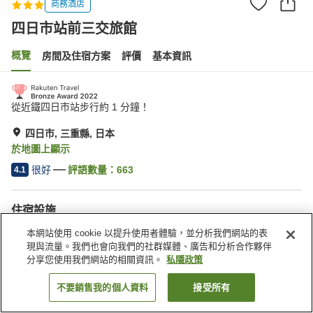
商務酒店
四日市站前三交旅館
概覽
房間及住宿方案
評價
基本資訊
從近鐵四日市站步行約 1 分鐘！
四日市, 三重縣, 日本
於地圖上顯示
很好
評語數量：
663
4.1
住宿設施
停車場
自動販賣機
本網站使用 cookie 以提升使用者體驗，並分析我們網站的表
收費洗衣房
自助入住
現與流量。我們也會向我們的社群媒體、廣告和分析合作夥伴
分享您使用我們網站的相關資訊。
私隱政策
主頁
日本
三重縣
四日市
四日市站前三交旅館
不要銷售我的個人資料
接受所有
找客房