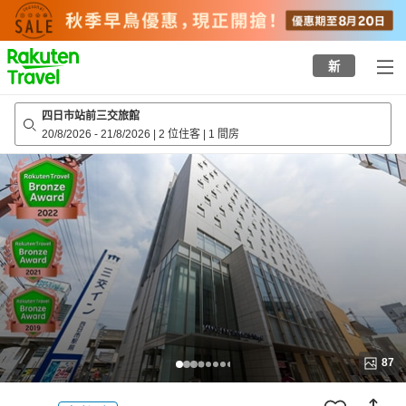
to
top
page
新
四日市站前三交旅館
20/8/2026
-
21/8/2026
|
2 位住客
|
1 間房
87