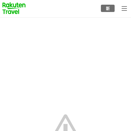
to
新
top
page