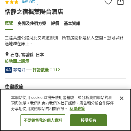
商務酒店
恬靜之宿楓葉陽台酒店
概覽
房間及住宿方案
評價
基本資訊
三陸高速公路河北交流道即到！所有房間都是私人空間。您可以舒
適地睡在床上。
石卷, 宮城縣, 日本
於地圖上顯示
非常好
評語數量：
112
4.3
住宿設施
停車場
收費洗衣房
本網站使用 cookie 以提升使用者體驗，並分析我們網站的表
現與流量。我們也會向我們的社群媒體、廣告和分析合作夥伴
分享您使用我們網站的相關資訊。
私隱政策
主頁
日本
宮城縣
石卷
恬靜之宿楓葉陽台酒店
不要銷售我的個人資料
接受所有
找客房