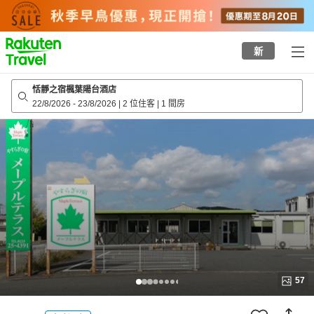
to
top
page
新
恬靜之宿楓葉陽台酒店
22/8/2026
-
23/8/2026
|
2 位住客
|
1 間房
57