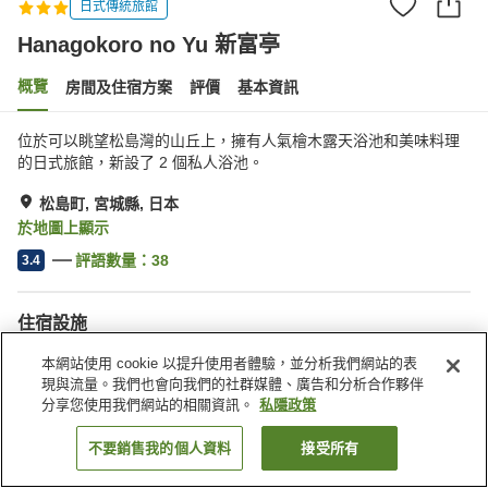
日式傳統旅館
Hanagokoro no Yu 新富亭
概覽
房間及住宿方案
評價
基本資訊
位於可以眺望松島灣的山丘上，擁有人氣檜木露天浴池和美味料理
的日式旅館，新設了 2 個私人浴池。
松島町, 宮城縣, 日本
於地圖上顯示
評語數量：
38
3.4
住宿設施
停車場
水療/美容院
本網站使用 cookie 以提升使用者體驗，並分析我們網站的表
休息室
自動販賣機
現與流量。我們也會向我們的社群媒體、廣告和分析合作夥伴
分享您使用我們網站的相關資訊。
私隱政策
主頁
日本
宮城縣
松島町
Hanagokoro no Yu 新富亭
不要銷售我的個人資料
接受所有
找客房