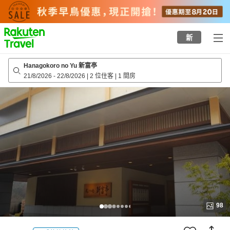
to
top
page
新
Hanagokoro no Yu 新富亭
21/8/2026
-
22/8/2026
|
2 位住客
|
1 間房
98