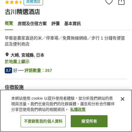
商務酒店
古川精選酒店
概覽
房間及住宿方案
評價
基本資訊
早餐是農家直送的米／停車場／免費無線網絡／步行 1 分鐘有便當
店及便利商店
大崎, 宮城縣, 日本
於地圖上顯示
好
評語數量：
267
3.7
住宿設施
停車場
水療/美容院
本網站使用 cookie 以提升使用者體驗，並分析我們網站的表
自動販賣機
收費洗衣房
現與流量。我們也會向我們的社群媒體、廣告和分析合作夥伴
分享您使用我們網站的相關資訊。
私隱政策
主頁
日本
宮城縣
大崎
古川精選酒店
不要銷售我的個人資料
接受所有
找客房