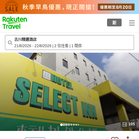
to
top
page
新
古川精選酒店
21/8/2026
-
22/8/2026
|
2 位住客
|
1 間房
105