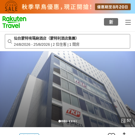
to
top
page
新
仙台蒙特埃瑪納酒店（蒙特利酒店集團）
24/8/2026
-
25/8/2026
|
2 位住客
|
1 間房
57