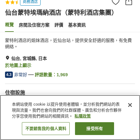
商務酒店
仙台蒙特埃瑪納酒店（蒙特利酒店集團）
概覽
房間及住宿方案
評價
基本資訊
蒙特利酒店的姐妹酒店，近仙台站，提供安全舒適的服務，有免費
網絡。
仙台, 宮城縣, 日本
於地圖上顯示
非常好
評語數量：
1,969
4.3
住宿設施
水療/美容院
自動販賣機
本網站使用 cookie 以提升使用者體驗，並分析我們網站的表
會議室
收費洗衣房
現與流量。我們也會向我們的社群媒體、廣告和分析合作夥伴
分享您使用我們網站的相關資訊。
私隱政策
主頁
日本
宮城縣
仙台
不要銷售我的個人資料
接受所有
找客房
仙台蒙特埃瑪納酒店（蒙特利酒店集團）