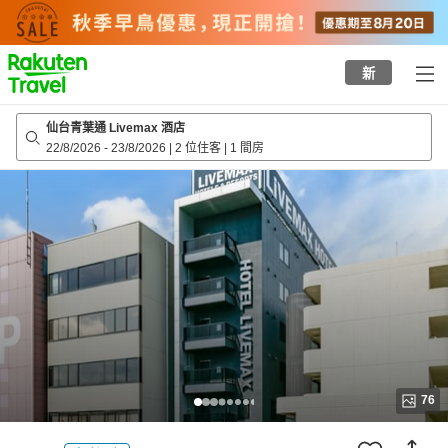
to
top
page
新
仙台青葉通 Livemax 酒店
22/8/2026
-
23/8/2026
|
2 位住客
|
1 間房
76