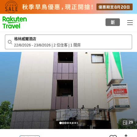
to
top
page
新
格林威爾酒店
22/8/2026
-
23/8/2026
|
2 位住客
|
1 間房
29