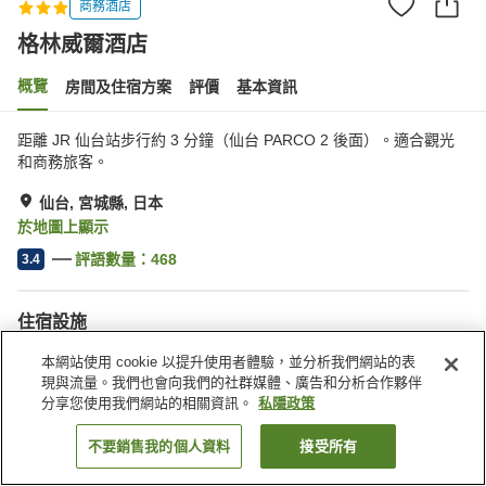
商務酒店
格林威爾酒店
概覽
房間及住宿方案
評價
基本資訊
距離 JR 仙台站步行約 3 分鐘（仙台 PARCO 2 後面）。適合觀光
和商務旅客。
仙台, 宮城縣, 日本
於地圖上顯示
評語數量：
468
3.4
住宿設施
停車場
水療/美容院
本網站使用 cookie 以提升使用者體驗，並分析我們網站的表
自動販賣機
送遞服務
現與流量。我們也會向我們的社群媒體、廣告和分析合作夥伴
分享您使用我們網站的相關資訊。
私隱政策
主頁
日本
宮城縣
仙台
格林威爾酒店
不要銷售我的個人資料
接受所有
找客房