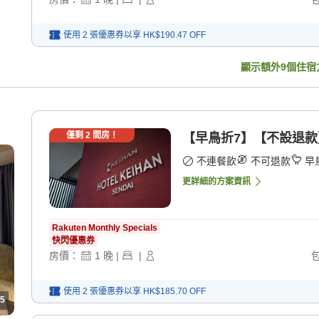
使用 2 張優惠券以享
HK$190.47
OFF
顯示額外
9
個住宿
僅剩
2
間房！
【早鳥折7】【不設退款
不連餐飲
不可退款
早
更詳細的方案資訊
Rakuten Monthly Specials
快閃優惠券
房價：
1
晚
|
|
使用 2 張優惠券以享
HK$185.70
OFF
5