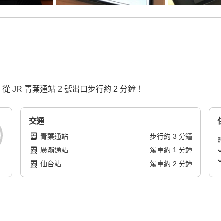
從 JR 青葉通站 2 號出口步行約 2 分鐘！
交通
青葉通站
步行
約
3
分鐘
廣瀨通站
駕車
約
1
分鐘
仙台站
駕車
約
2
分鐘