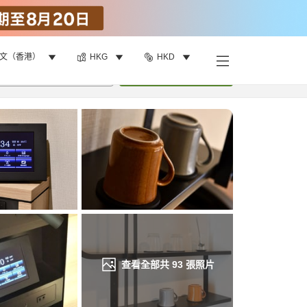
文（香港）
HKG
HKD
找客房
•
1
間房
重新搜尋
查看全部共
93
張照片