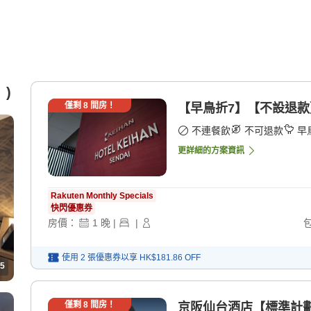
）)
僅剩
8
間房！
【早鳥折7】【不設退款
不連餐飲
不可退款
早
更詳細的方案資訊
Rakuten Monthly Specials
快閃優惠券
房價：
1
晚
|
|
使用 2 張優惠券以享
HK$181.86
OFF
5
僅剩
8
間房！
京阪仙台酒店【標準計劃】