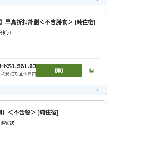
】早鳥折扣計劃＜不含膳食＞ [純住宿]
鳥折扣
HK$1,561.63
預訂
包括稅項及其他費用
】＜不含餐＞ [純住宿]
不連餐飲