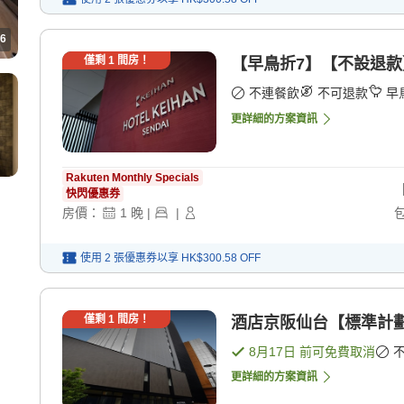
6
僅剩
1
間房！
【早鳥折7】【不設退款
不連餐飲
不可退款
早
更詳細的方案資訊
Rakuten Monthly Specials
快閃優惠券
房價：
1
晚
|
|
使用 2 張優惠券以享
HK$300.58
OFF
僅剩
1
間房！
酒店京阪仙台【標準計劃
8月17日
前可免費取消
更詳細的方案資訊