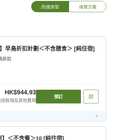
按房型
按方案
】早鳥折扣計劃＜不含膳食＞ [純住宿]
鳥折扣
HK$944.93
預訂
包括稅項及其他費用
＜不含餐＞10 [純住宿]