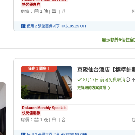
快閃優惠券
房價：
1
晚
|
|
使用 2 張優惠券以享
HK$195.29
OFF
顯示額外
9
個住宿
僅剩
1
間房！
京阪仙台酒店【標準計劃】
8月17日
前可免費取消
更詳細的方案資訊
Rakuten Monthly Specials
快閃優惠券
房價：
1
晚
|
|
使用 2 張優惠券以享
HK$300.58
OFF