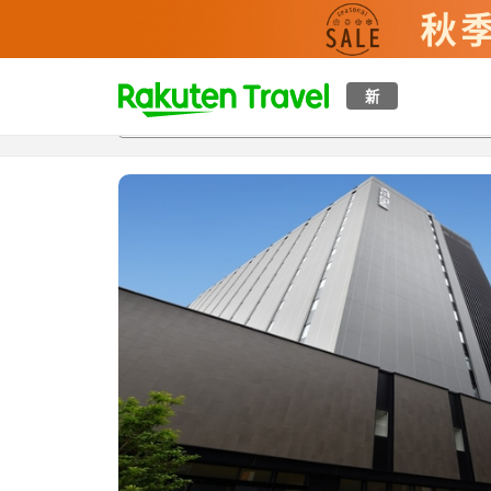
t
新
概覽
房間及住宿方案
評價
設施
o
p
P
a
g
e
_
s
e
a
r
c
h