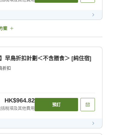
方案
】早鳥折扣計劃＜不含膳食＞ [純住宿]
鳥折扣
HK$964.82
預訂
包括稅項及其他費用