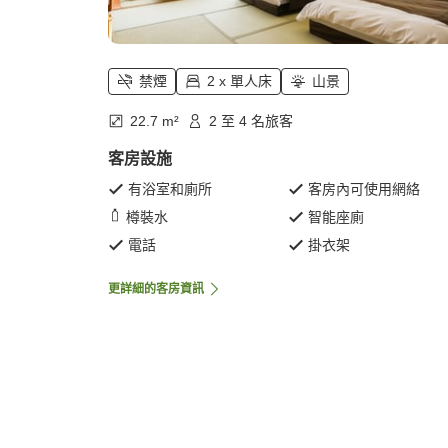
禁煙
2 x 單人床
山景
22.7 m²
2 至 4 名旅客
客房設施
有浴室和廁所
客房內可使用網絡
樽裝水
智能座廁
電話
掛衣架
更詳細的客房資訊