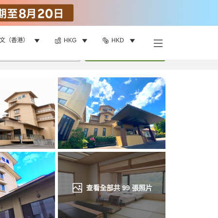
文（香港）
HKG
HKD
找客房
•
1
間房
重新搜尋
查看全部共
99
張照片