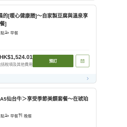
清晨的[暖心健康膳]〜自家製豆腐與溫泉享
餐]
餐點
早餐
HK$1,524.01
預訂
包括稅項及其他費用
＆A5仙台牛＞享受季節美饌套餐〜在琥珀
餐點
早餐
晚餐