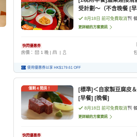
[1晚附早餐]溫柔迎接
受計劃〜（不含晚餐 [早
8月18日
前可免費取消
更詳細的方案資訊
快閃優惠券
房價：
1
晚
|
|
使用優惠券以享
HK$179.61
OFF
僅剩
4
間房！
[標準]＜自家製豆腐皮
[早餐] [晚餐]
8月18日
前可免費取消
更詳細的方案資訊
快閃優惠券