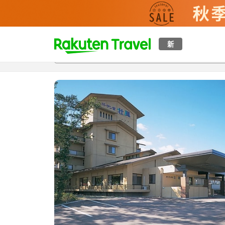
t
新
概覽
房間及住宿方案
評價
設施
o
p
P
a
g
e
_
s
e
a
r
c
h