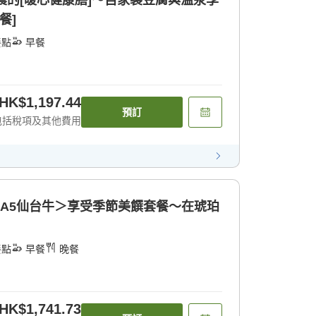
清晨的[暖心健康膳]〜自家製豆腐與溫泉享
餐]
餐點
早餐
HK$1,197.44
預訂
包括稅項及其他費用
＆A5仙台牛＞享受季節美饌套餐〜在琥珀
餐點
早餐
晚餐
HK$1,741.73