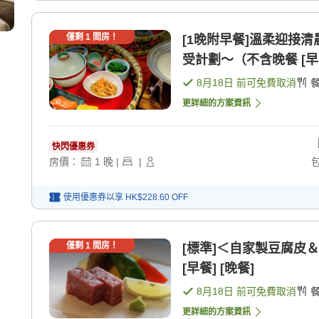
僅剩
1
間房！
[1晚附早餐]溫柔迎接
受計劃〜（不含晚餐 [早
8月18日
前可免費取消
更詳細的方案資訊
快閃優惠券
房價：
1
晚
|
|
使用優惠券以享
HK$228.60
OFF
僅剩
1
間房！
[標準]＜自家製豆腐皮
[早餐] [晚餐]
8月18日
前可免費取消
更詳細的方案資訊