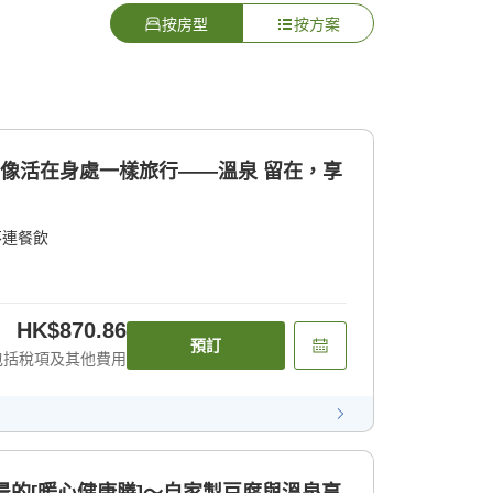
按房型
按方案
]像活在身處一樣旅行——溫泉 留在，享
不連餐飲
HK$870.86
預訂
包括稅項及其他費用