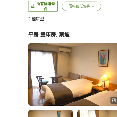
所有篩選條
價格最低優先
件
2
種房型
平房 雙床房, 禁煙