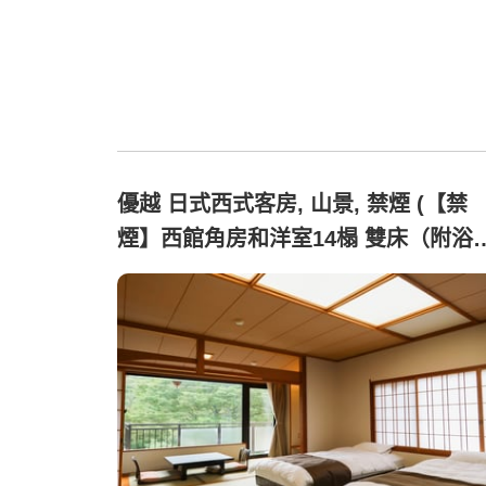
優越 日式西式客房, 山景, 禁煙 (【禁
煙】西館角房和洋室14榻 雙床（附浴
及廁所）)