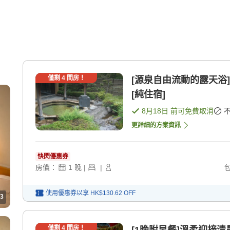
僅剩
4
間房！
[源泉自由流動的露天浴
[純住宿]
8月18日
前可免費取消
更詳細的方案資訊
快閃優惠券
房價：
1
晚
|
|
使用優惠券以享
HK$130.62
OFF
3
僅剩
4
間房！