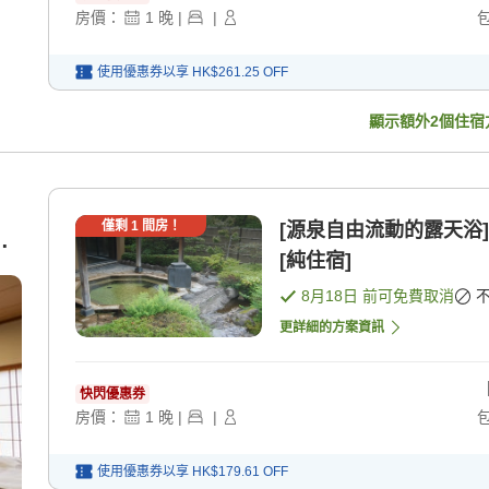
房價：
1
晚
|
|
使用優惠券以享
HK$261.25
OFF
顯示額外
2
個住宿
僅剩
1
間房！
[源泉自由流動的露天浴
室
[純住宿]
8月18日
前可免費取消
更詳細的方案資訊
快閃優惠券
房價：
1
晚
|
|
使用優惠券以享
HK$179.61
OFF