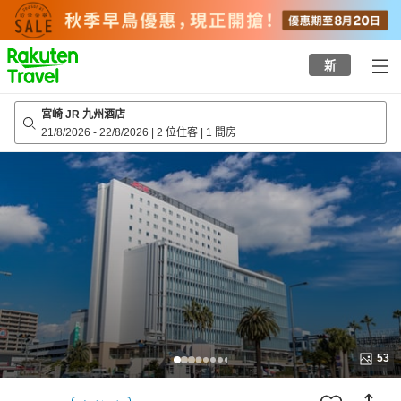
to
top
page
新
宮崎 JR 九州酒店
21/8/2026
-
22/8/2026
|
2 位住客
|
1 間房
53