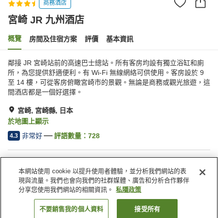
商務酒店
宮崎 JR 九州酒店
概覽
房間及住宿方案
評價
基本資訊
鄰接 JR 宮崎站前的高速巴士總站。所有客房均設有獨立浴缸和廁
所，為您提供舒適便利。有 Wi-Fi 無線網絡可供使用。客房設於 9
至 14 樓，可從客房俯瞰宮崎市的景觀。無論是商務或觀光旅遊，這
間酒店都是一個好選擇。
宮崎, 宮崎縣, 日本
於地圖上顯示
非常好
評語數量：
728
4.3
住宿設施
本網站使用 cookie 以提升使用者體驗，並分析我們網站的表
停車場
水療/美容院
現與流量。我們也會向我們的社群媒體、廣告和分析合作夥伴
餐廳
咖啡廳
分享您使用我們網站的相關資訊。
私隱政策
不要銷售我的個人資料
接受所有
找客房
主頁
日本
宮崎縣
宮崎
宮崎 JR 九州酒店