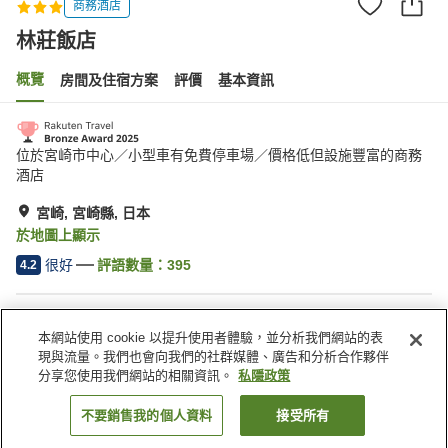
商務酒店
林莊飯店
概覽
房間及住宿方案
評價
基本資訊
位於宮崎市中心／小型車有免費停車場／價格低但設施豐富的商務
酒店
宮崎, 宮崎縣, 日本
於地圖上顯示
很好
評語數量：
395
4.2
住宿設施
本網站使用 cookie 以提升使用者體驗，並分析我們網站的表
停車場
水療/美容院
現與流量。我們也會向我們的社群媒體、廣告和分析合作夥伴
餐廳
自動販賣機
分享您使用我們網站的相關資訊。
私隱政策
不要銷售我的個人資料
接受所有
找客房
主頁
日本
宮崎縣
宮崎
林莊飯店