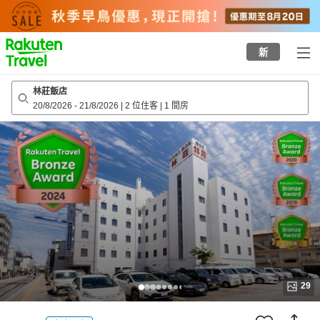
to
top
page
新
林莊飯店
20/8/2026
-
21/8/2026
|
2 位住客
|
1 間房
29