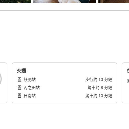
交通
飫肥站
步行
約
13
分鐘
內之田站
駕車
約
8
分鐘
日南站
駕車
約
10
分鐘