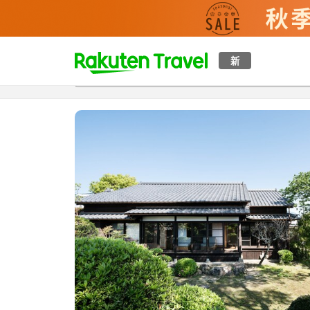
t
新
概覽
房間及住宿方案
評價
設施
o
p
P
a
g
e
_
s
e
a
r
c
h