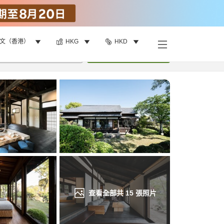
文（香港）
HKG
HKD
找客房
•
1
間房
重新搜尋
查看全部共
15
張照片