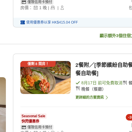
僅限信用卡預付
房價：
1
晚
|
|
使用優惠券以享
HK$415.04
OFF
顯示額外
3
個住宿
僅剩
8
間房！
2餐附／[季節繽紛自助餐
餐自助餐]
8月17日
前可免費取消
晚餐（餐廳）
更詳細的方案資訊
Seasonal Sale
-
1
快閃優惠券
僅限信用卡預付