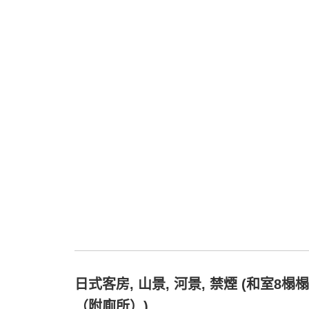
日式客房, 山景, 河景, 禁煙 (和室8榻
（附廁所）)