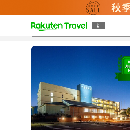
t
新
概覽
房間及住宿方案
評價
設施
o
p
P
a
g
e
_
s
e
a
r
c
h