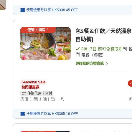
使用優惠券以享
HK$338.45
OFF
僅剩
2
間房！
包2餐＆任飲／天然溫泉與
自助餐]
8月17日
前可免費取消
晚餐（餐廳）
更詳細的方案資訊
Seasonal Sale
-
快閃優惠券
僅限信用卡預付
房價：
1
晚
|
|
使用優惠券以享
HK$365.16
OFF