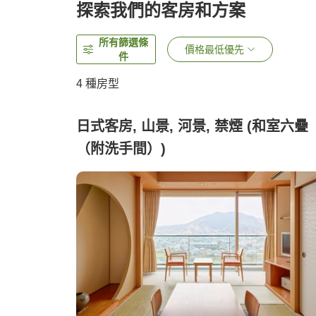
探索我們的客房和方案
所有篩選條
價格最低優先
件
4
種房型
日式客房, 山景, 河景, 禁煙 (和室六疊
（附洗手間）)