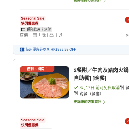
更詳細的方案資訊
Seasonal Sale
-
快閃優惠券
僅限信用卡預付
房價：
1
晚
|
|
使用優惠券以享
HK$382.98
OFF
僅剩
3
間房！
2餐附／牛肉及豬肉火鍋
自助餐] [晚餐]
8月17日
前可免費取消
晚餐（餐廳）
更詳細的方案資訊
Seasonal Sale
-
快閃優惠券