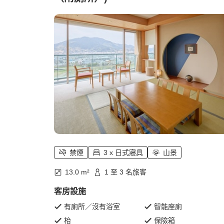
禁煙
3 x 日式寢具
山景
13.0 m²
1 至 3 名旅客
客房設施
有廁所／沒有浴室
智能座廁
枱
保險箱