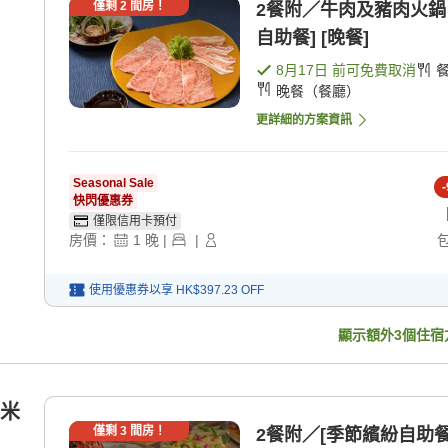
僅剩
2
間房！
2餐附／牛肉及豬肉火鍋
自助餐] [晚餐]
8月17日
前可免費取消
晚餐（餐廳）
更詳細的方案資訊
Seasonal Sale
-
快閃優惠券
僅限信用卡預付
房價：
1
晚
|
|
使用優惠券以享
HK$397.23
OFF
顯示額外
3
個住宿
榻米
僅剩
3
間房！
2餐附／[季節繽紛自助餐