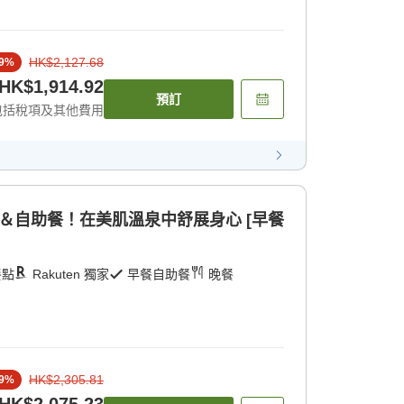
HK$2,127.68
9
%
HK$1,914.92
預訂
包括稅項及其他費用
＆自助餐！在美肌溫泉中舒展身心 [早餐
餐點
Rakuten 獨家
早餐自助餐
晚餐
HK$2,305.81
9
%
HK$2,075.23