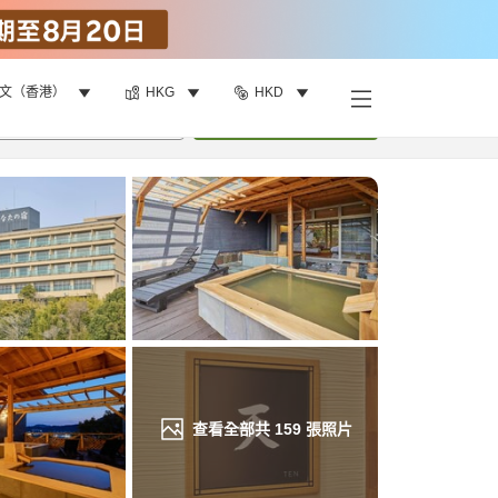
文（香港）
HKG
HKD
找客房
•
1
間房
重新搜尋
查看全部共
159
張照片