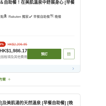
＆自助餐！在美肌溫泉中舒展身心 [早餐
餐點
Rakuten 獨家
早餐自助餐
晚餐
HK$2,206.85
9
%
HK$1,986.17
預訂
包括稅項及其他費用
方案
]及美肌湯的天然溫泉 [早餐自助餐] [晚