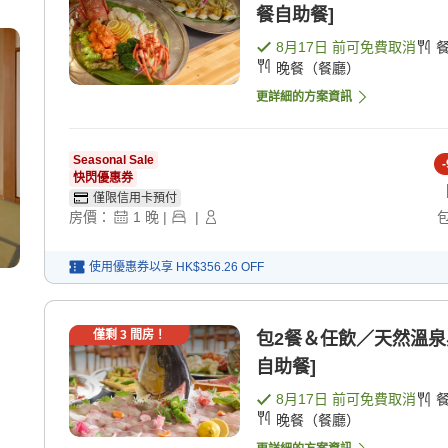
餐自助餐]
8月17日
前可免費取消
晚餐（餐廳）
更詳細的方案資訊
Seasonal Sale
-
快閃優惠券
僅限信用卡預付
房價：
1
晚
|
|
使用優惠券以享
HK$356.26
OFF
僅剩
3
間房！
包2餐＆任飲／天然溫泉與
自助餐]
8月17日
前可免費取消
晚餐（餐廳）