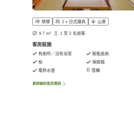
禁煙
2 x 日式寢具
山景
9.7 m²
1 至 2 名旅客
客房設施
有廁所／沒有浴室
智能座廁
枱
保險箱
電熱水壺
雪櫃
更詳細的客房資訊