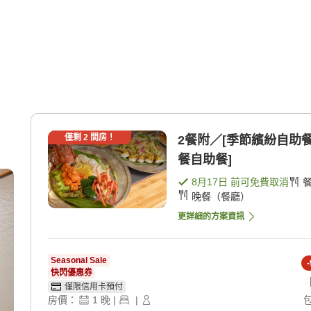
僅剩
2
間房！
2餐附／[季節繽紛自助餐
餐自助餐]
8月17日
前可免費取消
晚餐（餐廳）
更詳細的方案資訊
Seasonal Sale
-
快閃優惠券
僅限信用卡預付
房價：
1
晚
|
|