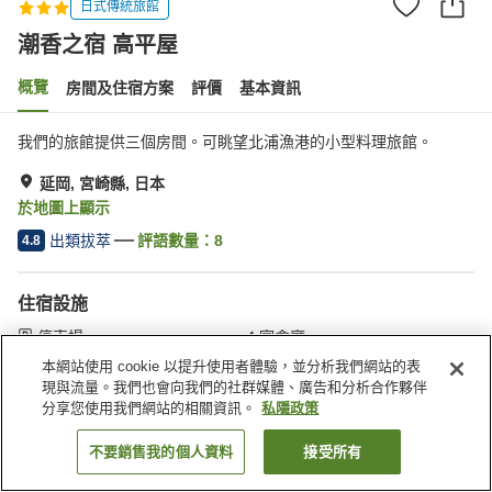
日式傳統旅館
潮香之宿 高平屋
概覽
房間及住宿方案
評價
基本資訊
我們的旅館提供三個房間。可眺望北浦漁港的小型料理旅館。
延岡, 宮崎縣, 日本
於地圖上顯示
出類拔萃
評語數量：
8
4.8
住宿設施
停車場
宴會廳
本網站使用 cookie 以提升使用者體驗，並分析我們網站的表
現與流量。我們也會向我們的社群媒體、廣告和分析合作夥伴
主頁
日本
宮崎縣
延岡
潮香之宿 高平屋
分享您使用我們網站的相關資訊。
私隱政策
不要銷售我的個人資料
接受所有
找客房