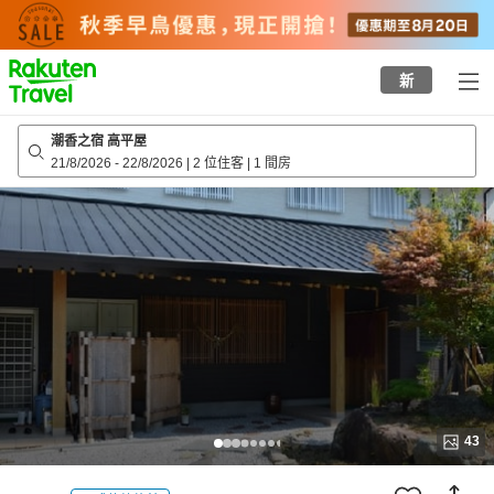
to
top
page
新
潮香之宿 高平屋
21/8/2026
-
22/8/2026
|
2 位住客
|
1 間房
43