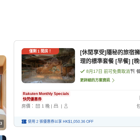
僅剩
1
間房！
[休閒享受]隱秘的旅宿
理的標準套餐 [早餐] [晚
8月17日
前可免費取消
更詳細的方案資訊
Rakuten Monthly Specials
快閃優惠券
房價：
1
晚
|
|
使用 2 張優惠券以享
HK$1,050.36
OFF
3