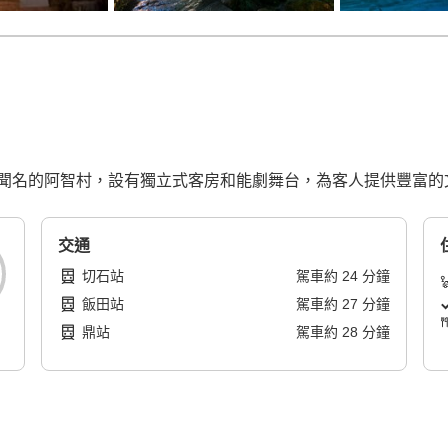
聞名的阿智村，設有獨立式客房和能劇舞台，為客人提供豐富的
交通
切石站
駕車
約
24
分鐘
飯田站
駕車
約
27
分鐘
鼎站
駕車
約
28
分鐘