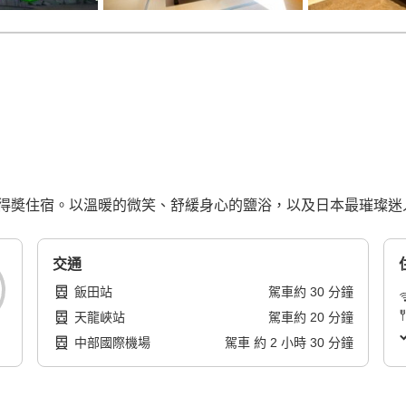
酒店大奬」的得奬住宿。以溫暖的微笑、舒緩身心的鹽浴，以及日本最璀
交通
飯田站
駕車
約
30
分鐘
天龍峽站
駕車
約
20
分鐘
中部國際機場
駕車
約
2
小時
30
分鐘