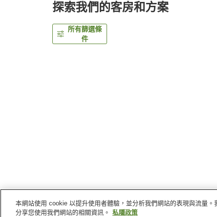
探索我們的客房和方案
所有篩選條
件
本網站使用 cookie 以提升使用者體驗，並分析我們網站的表現與流
主頁
日本
長野縣
阿智村
晝神溫泉清風苑
分享您使用我們網站的相關資訊。
私隱政策