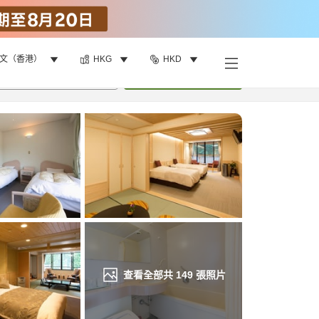
文（香港）
HKG
HKD
找客房
•
1
間房
重新搜尋
查看全部共
149
張照片