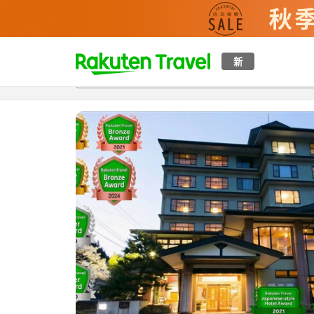
t
新
概覽
房間及住宿方案
評價
特色
設施
o
p
P
a
g
e
_
s
e
a
r
c
h