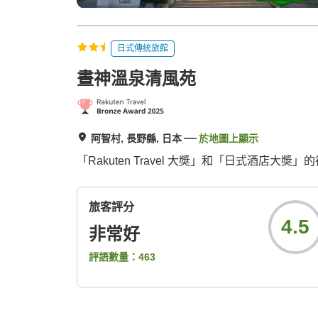
日式傳統旅館
晝神溫泉清風苑
阿智村, 長野縣, 日本
於地圖上顯示
「Rakuten Travel 大奬」和「日式
旅客評分
4.5
非常好
評語數量：
463