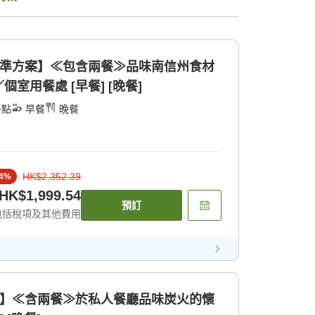
標準方案】≪包含兩餐≫品味南信州食材
室用餐處 [早餐] [晚餐]
餐點
早餐
晚餐
HK$2,352.39
4
%
HK$1,999.54
預訂
包括稅項及其他費用
準】≪含兩餐≫於私人餐廳品味炭火的懷