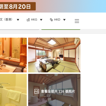
文（香港）
HKG
HKD
找客房
•
1
間房
重新搜尋
查看全部共
116
張照片