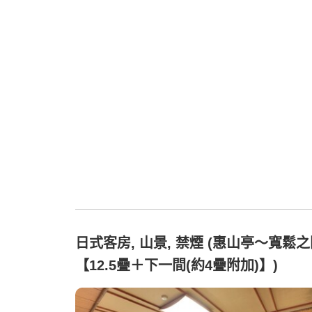
日式客房, 山景, 禁煙 (惠山亭〜寬鬆
【12.5疊＋下一間(約4疊附加)】)