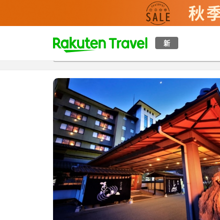
t
新
概覽
房間及住宿方案
評價
特色
設施
o
p
P
a
g
e
_
s
e
a
r
c
h