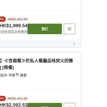
HK$2,352.39
4
%
HK$1,999.54
預訂
包括稅項及其他費用
準】≪含兩餐≫於私人餐廳品味炭火的懷
 [晚餐]
餐點
早餐
晚餐
HK$2,461.80
5
%
HK$2,092.53