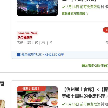
8月16日
前可免費取消
更詳細的方案資訊
-
1
Seasonal Sale
快閃優惠券
房價：
1
晚
|
|
使用優惠券以享
HK$418.50
OFF
顯示額外
2
個住宿
之間
僅剩
3
間房！
【信州鄉土會席】×【
等鄉土風味的會席料理／個
8月16日
前可免費取消