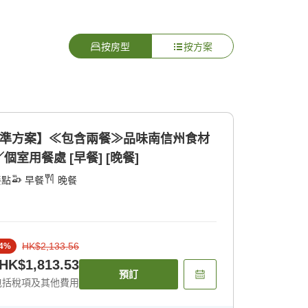
按房型
按方案
標準方案】≪包含兩餐≫品味南信州食材
室用餐處 [早餐] [晚餐]
餐點
早餐
晚餐
HK$2,133.56
4
%
HK$1,813.53
預訂
包括稅項及其他費用