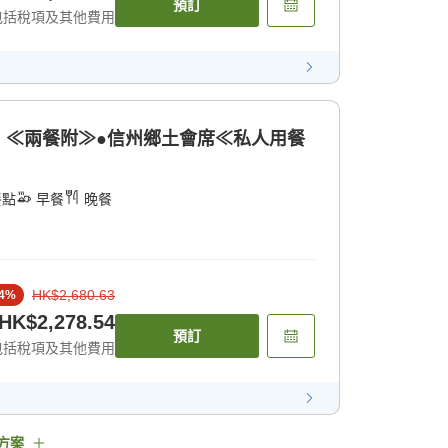
預訂
包括稅項及其他費用
】≪兩餐附≫●信州鄉土會席≪私人用餐
餐點
早餐
晚餐
HK$2,680.63
4
%
HK$2,278.54
預訂
包括稅項及其他費用
方案