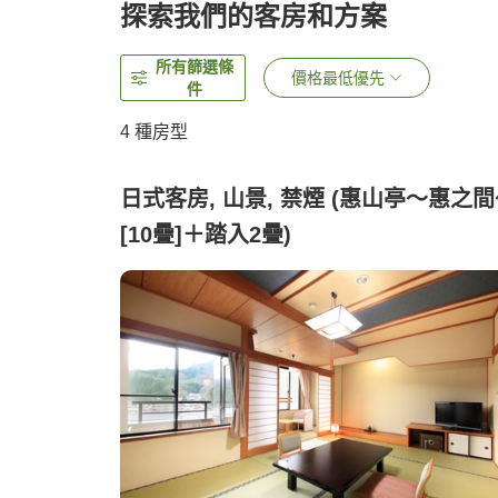
探索我們的客房和方案
所有篩選條
價格最低優先
件
4
種房型
日式客房, 山景, 禁煙 (惠山亭〜惠之
[10疊]＋踏入2疊)