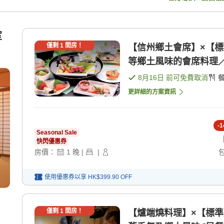
室
僅剩
1
間房！
【信州鄉土會席】×【
等鄉土風味的會席料理／個
8月16日
前可免費取消
更詳細的方案資訊
-
1
Seasonal Sale
快閃優惠券
房價：
1
晚
|
|
使用優惠券以享
HK$399.90
OFF
僅剩
1
間房！
【爐端燒料理】×【標