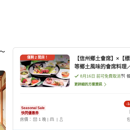
間〜
僅剩
2
間房！
【信州鄉土會席】×【
等鄉土風味的會席料理／個
8月16日
前可免費取消
更詳細的方案資訊
-
1
Seasonal Sale
快閃優惠券
房價：
1
晚
|
|