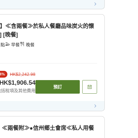
準】≪含兩餐≫於私人餐廳品味炭火的懷
 [晚餐]
餐點
早餐
晚餐
HK$2,242.98
4
%
HK$1,906.54
預訂
包括稅項及其他費用
】≪兩餐附≫●信州鄉土會席≪私人用餐