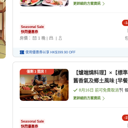
更詳細的方案資訊
-
1
Seasonal Sale
快閃優惠券
房價：
1
晚
|
|
使用優惠券以享
HK$399.90
OFF
僅剩
3
間房！
【爐端燒料理】×【標
舊香氣及鄉土風味 [早餐]
8月16日
前可免費取消
更詳細的方案資訊
-
1
Seasonal Sale
快閃優惠券