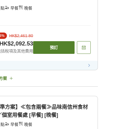
餐點
早餐
晚餐
HK$2,461.80
5
%
HK$2,092.53
預訂
包括稅項及其他費用
方案
標準方案】≪包含兩餐≫品味南信州食材
室用餐處 [早餐] [晚餐]
餐點
早餐
晚餐