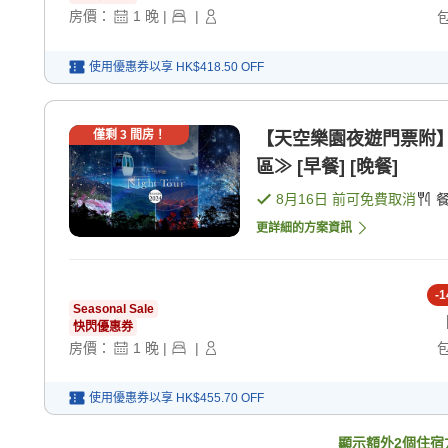
房價：
1
晚
|
|
使用優惠券以享
HK$418.50
OFF
僅剩
3
間房！
【天空樂園夜遊門票附
區≫ [早餐] [晚餐]
8月16日
前可免費取消
更詳細的方案資訊
-
1
Seasonal Sale
快閃優惠券
房價：
1
晚
|
|
使用優惠券以享
HK$455.70
OFF
顯示額外
2
個住宿