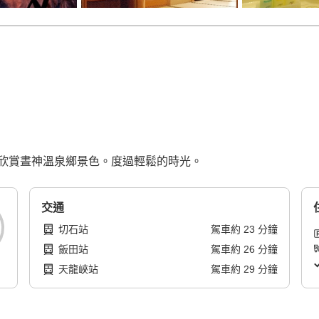
欣賞晝神溫泉鄉景色。度過輕鬆的時光。
交通
切石站
駕車
約
23
分鐘
飯田站
駕車
約
26
分鐘
天龍峽站
駕車
約
29
分鐘