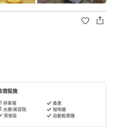
住宿設施
停車場
桑拿
水療/美容院
咖啡廳
宵夜區
自動販賣機