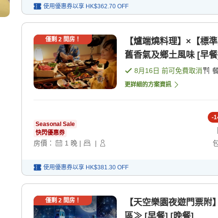
使用優惠券以享
HK$362.70
OFF
僅剩
2
間房！
【爐端燒料理】×【標
舊香氣及鄉土風味 [早餐]
8月16日
前可免費取消
更詳細的方案資訊
-
1
Seasonal Sale
快閃優惠券
房價：
1
晚
|
|
使用優惠券以享
HK$381.30
OFF
僅剩
2
間房！
【天空樂園夜遊門票附
區≫ [早餐] [晚餐]