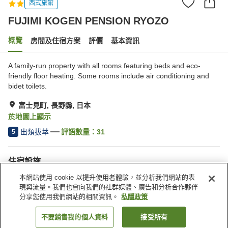
西式旅館
FUJIMI KOGEN PENSION RYOZO
概覽
房間及住宿方案
評價
基本資訊
A family-run property with all rooms featuring beds and eco-
friendly floor heating. Some rooms include air conditioning and
bidet toilets.
富士見町, 長野縣, 日本
於地圖上顯示
出類拔萃
評語數量：
31
5
住宿設施
停車場
送遞服務
本網站使用 cookie 以提升使用者體驗，並分析我們網站的表
食物過敏特殊飲食要求
現與流量。我們也會向我們的社群媒體、廣告和分析合作夥伴
分享您使用我們網站的相關資訊。
私隱政策
主頁
日本
長野縣
富士見町
不要銷售我的個人資料
接受所有
找客房
FUJIMI KOGEN PENSION RYOZO