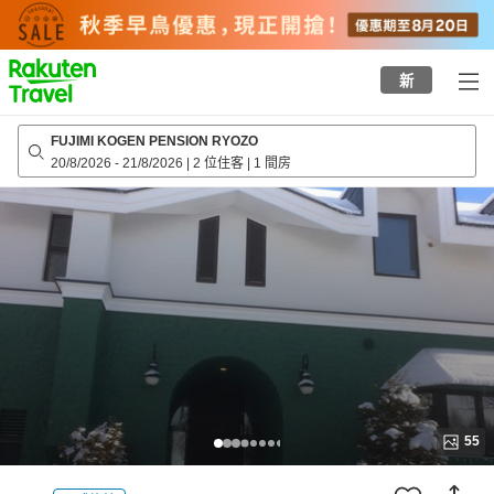
to
top
page
新
FUJIMI KOGEN PENSION RYOZO
20/8/2026
-
21/8/2026
|
2 位住客
|
1 間房
55